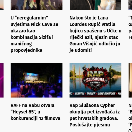
U “neregularnim”
Nakon što je Lana
“
uvjetima Nick Cave se
Lourdes Rupić vratila
o
ukazao kao
kujicu spašenu s Učke u
p
kombinacija Sizifa i
riječki azil, njezin otac
F
maničnog
Goran Višnjić odlučio ju
propovjednika
je udomiti
RAFF na Rabu otvara
Rap Slušaona Cypher
N
“Heysel 85”, u
okuplja pet izvođača iz
‘
konkurenciji 12 filmova
pet hrvatskih gradova.
o
Poslušajte pjesmu
‘
(