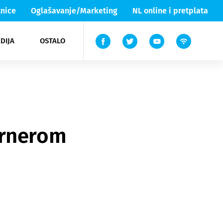
nice
Oglašavanje/Marketing
NL online i pretplata
DIJA
OSTALO
ar
ortovi
 List TV
entari
elgood
Lika & Senj
urnerom