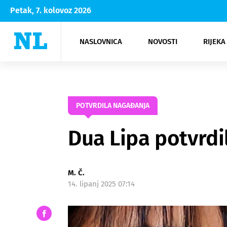
Petak, 7. kolovoz 2026
NASLOVNICA
NOVOSTI
RIJEKA
Rijeka
Kultura
Opatija
Hrvatsk
Moda
NK Rije
Sh
POTVRDILA NAGAĐANJA
Dua Lipa potvrd
M. Č.
14. lipanj 2025 07:14