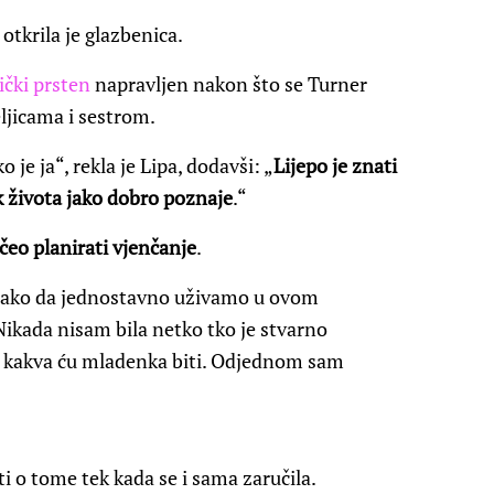
, otkrila je glazbenica.
ički prsten
napravljen nakon što se Turner
ljicama i sestrom.
e ja“, rekla je Lipa, dodavši: „
Lijepo je znati
k života jako dobro poznaje
.“
očeo planirati vjenčanje
.
 tako da jednostavno uživamo u ovom
„Nikada nisam bila netko tko je stvarno
me kakva ću mladenka biti. Odjednom sam
ti o tome tek kada se i sama zaručila.