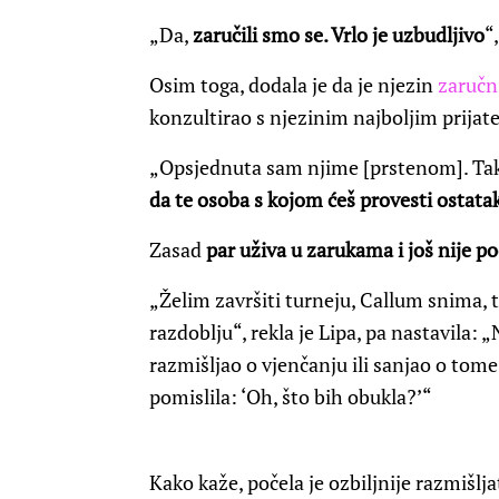
„Da,
zaručili smo se. Vrlo je uzbudljivo
“
Osim toga, dodala je da je njezin
zaručn
konzultirao s njezinim najboljim prijate
„Opsjednuta sam njime [prstenom]. Tako j
da te osoba s kojom ćeš provesti ostata
Zasad
par uživa u zarukama i još nije p
„Želim završiti turneju, Callum snima,
razdoblju“, rekla je Lipa, pa nastavila: 
razmišljao o vjenčanju ili sanjao o to
pomislila: ‘Oh, što bih obukla?’“
Kako kaže, počela je ozbiljnije razmišlja