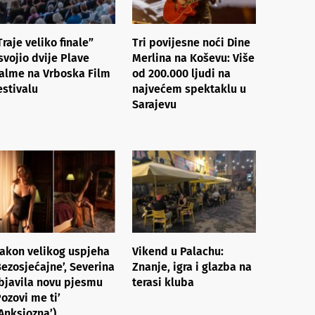
Traje veliko finale”
Tri povijesne noći Dine
svojio dvije Plave
Merlina na Koševu: Više
alme na Vrboska Film
od 200.000 ljudi na
estivalu
najvećem spektaklu u
Sarajevu
akon velikog uspjeha
Vikend u Palachu:
Bezosjećajne’, Severina
Znanje, igra i glazba na
bjavila novu pjesmu
terasi kluba
Pozovi me ti’
‘Anksiozna’)