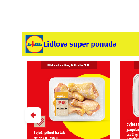
Lidlova super ponuda