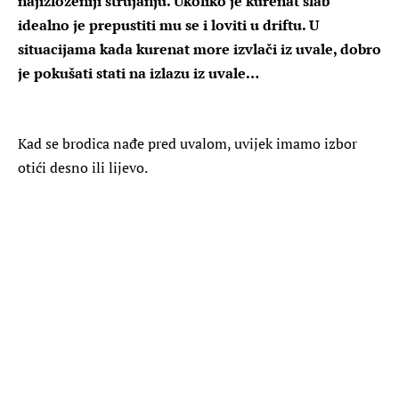
najizloženiji strujanju. Ukoliko je kurenat slab
idealno je prepustiti mu se i loviti u driftu. U
situacijama kada kurenat more izvlači iz uvale, dobro
je pokušati stati na izlazu iz uvale…
Kad se brodica nađe pred uvalom, uvijek imamo izbor
otići desno ili lijevo.