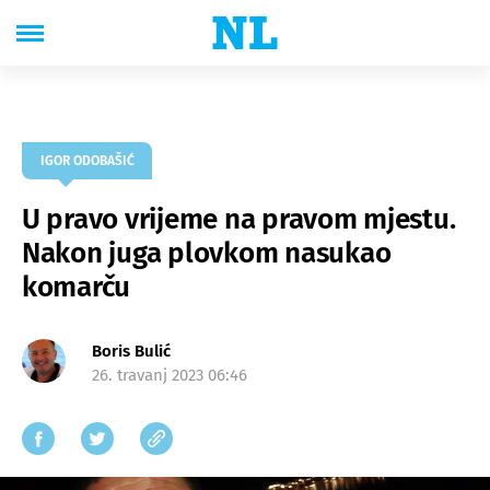
IGOR ODOBAŠIĆ
U pravo vrijeme na pravom mjestu.
Nakon juga plovkom nasukao
komarču
Boris Bulić
26. travanj 2023 06:46