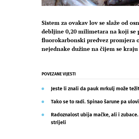
Sistem za ovakav lov se slaže od 
debljine 0,20 milimetara na koji se 
fluorokarbonski predvez promjera o
nejednake dužine na čijem se kraju 
POVEZANE VIJESTI
Jeste li znali da pauk mrkulj može težit
Tako se to radi. Spinao šarune pa ulovi
Radoznalost ubija mačke, ali i zubace. 
strijeli