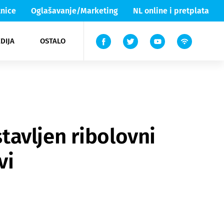
nice
Oglašavanje/Marketing
NL online i pretplata
DIJA
OSTALO
ar
ortovi
 List TV
entari
elgood
Lika & Senj
avljen ribolovni
vi