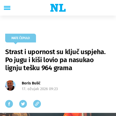
MATE ČEPULO
Strast i upornost su ključ uspjeha.
Po jugu i kiši lovio pa nasukao
lignju tešku 964 grama
Boris Bulić
17. ožujak 2026 09:23