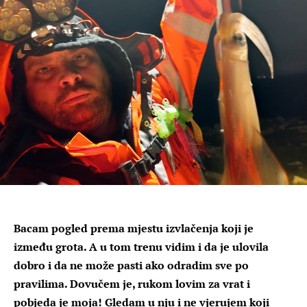
Bacam pogled prema mjestu izvlačenja koji je
između grota. A u tom trenu vidim i da je ulovila
dobro i da ne može pasti ako odradim sve po
pravilima. Dovučem je, rukom lovim za vrat i
pobjeda je moja! Gledam u nju i ne vjerujem koji