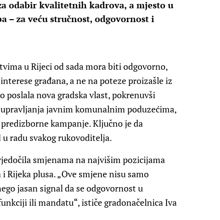
a odabir kvalitetnih kadrova, a mjesto u
 – za veću stručnost, odgovornost i
vima u Rijeci od sada mora biti odgovorno,
interese građana, a ne na poteze proizašle iz
no poslala nova gradska vlast, pokrenuvši
 upravljanja javnim komunalnim poduzećima,
iz predizborne kampanje. Ključno je da
u radu svakog rukovoditelja.
svjedočila smjenama na najvišim pozicijama
 i Rijeka plusa. „Ove smjene nisu samo
ego jasan signal da se odgovornost u
nkciji ili mandatu“, ističe gradonačelnica Iva