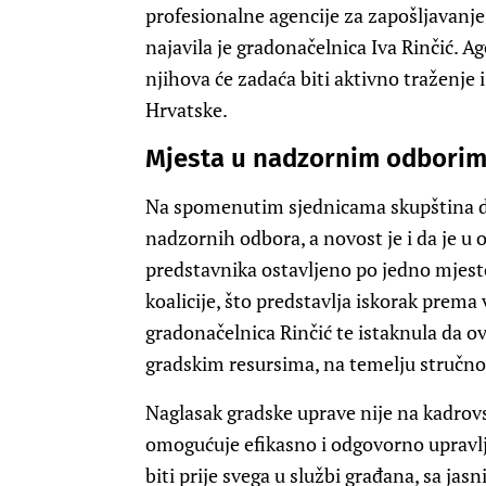
profesionalne agencije za zapošljavanje
najavila je gradonačelnica Iva Rinčić. A
njihova će zadaća biti aktivno traženje i
Hrvatske.
Mjesta u nadzornim odborima
Na spomenutim sjednicama skupština d
nadzornih odbora, a novost je i da je u
predstavnika ostavljeno po jedno mjesto
koalicije, što predstavlja iskorak prema 
gradonačelnica Rinčić te istaknula da o
gradskim resursima, na temelju stručnos
Naglasak gradske uprave nije na kadrovs
omogućuje efikasno i odgovorno upravl
biti prije svega u službi građana, sa jas