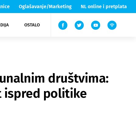
nice
Oglašavanje/Marketing
NL online i pretplata
DIJA
OSTALO
ar
ortovi
 List TV
entari
elgood
Lika & Senj
munalnim društvima:
 ispred politike