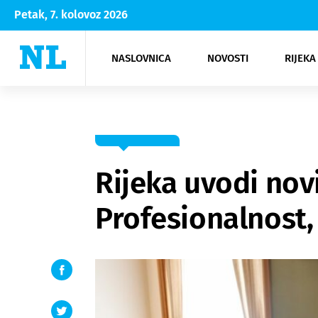
Petak, 7. kolovoz 2026
NASLOVNICA
NOVOSTI
RIJEKA
Rijeka
Kultura
Opatija
Hrvatsk
Moda
NK Rije
Sh
Rijeka uvodi no
Profesionalnost,