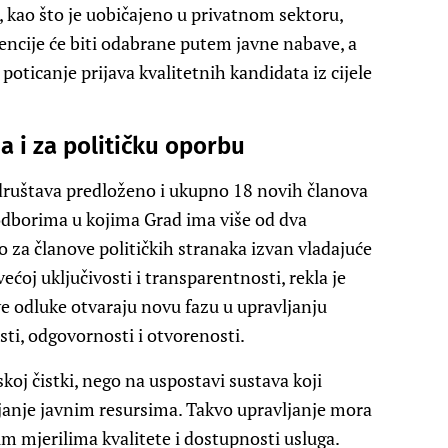
, kao što je uobičajeno u privatnom sektoru,
gencije će biti odabrane putem javne nabave, a
 poticanje prijava kvalitetnih kandidata iz cijele
 i za političku oporbu
ruštava predloženo i ukupno 18 novih članova
 odborima u kojima Grad ima više od dva
 za članove političkih stranaka izvan vladajuće
većoj uključivosti i transparentnosti, rekla je
ve odluke otvaraju novu fazu u upravljanju
ti, odgovornosti i otvorenosti.
koj čistki, nego na uspostavi sustava koji
janje javnim resursima. Takvo upravljanje mora
nim mjerilima kvalitete i dostupnosti usluga.