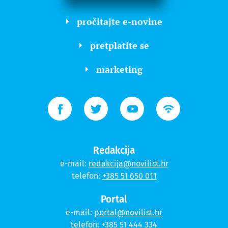
pročitajte e-novine
pretplatite se
marketing
Redakcija
e-mail:
redakcija@novilist.hr
telefon:
+385 51 650 011
Portal
e-mail:
portal@novilist.hr
telefon:
+385 51 444 334