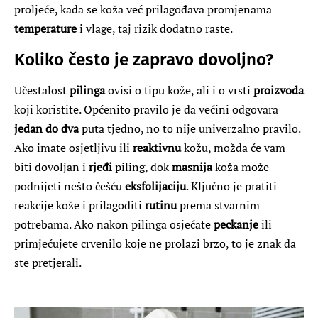
proljeće, kada se koža već prilagođava promjenama
temperature
i vlage, taj rizik dodatno raste.
Koliko često je zapravo dovoljno?
Učestalost
pilinga
ovisi o tipu kože, ali i o vrsti
proizvoda
koji koristite. Općenito pravilo je da većini odgovara
jedan do dva
puta tjedno, no to nije univerzalno pravilo.
Ako imate osjetljivu ili
reaktivnu
kožu, možda će vam
biti dovoljan i
rjeđi
piling, dok
masnija
koža može
podnijeti nešto češću
eksfolijaciju
. Ključno je pratiti
reakcije kože i prilagoditi
rutinu
prema stvarnim
potrebama. Ako nakon pilinga osjećate
peckanje
ili
primjećujete crvenilo koje ne prolazi brzo, to je znak da
ste pretjerali.