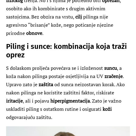
fizičkog
trenja. No i s njima je potrebno biti
oprezan
,
osobito ako ih kombinirate s drugim aktivnim
sastojcima. Bez obzira na vrstu,
cilj
pilinga nije
agresivno “brisanje” kože, nego poticanje njezine
prirodne
obnove
.
Piling i sunce: kombinacija koja traži
oprez
S dolaskom proljeća povećava se i izloženost
suncu
, a
koža nakon pilinga postaje osjetljivija na UV
zračenje
.
Upravo zato je
zaštita
od sunca neizostavan korak. Ako
nakon pilinga ne koristite zaštitni faktor, riskirate
iritacije
, ali i pojavu
hiperpigmentacija
. Zato je važno
uskladiti piling s ostatkom rutine i osigurati
koži
odgovarajuću zaštitu.