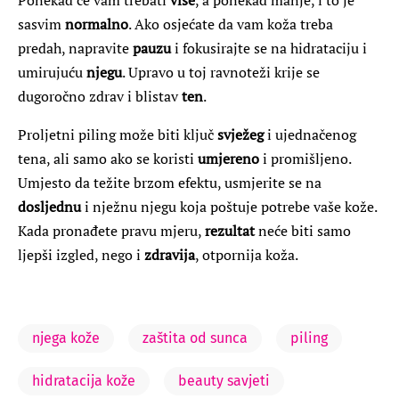
Ponekad će vam trebati
više
, a ponekad manje, i to je
sasvim
normalno
. Ako osjećate da vam koža treba
predah, napravite
pauzu
i fokusirajte se na hidrataciju i
umirujuću
njegu
. Upravo u toj ravnoteži krije se
dugoročno zdrav i blistav
ten
.
Proljetni piling može biti ključ
svježeg
i ujednačenog
tena, ali samo ako se koristi
umjereno
i promišljeno.
Umjesto da težite brzom efektu, usmjerite se na
dosljednu
i nježnu njegu koja poštuje potrebe vaše kože.
Kada pronađete pravu mjeru,
rezultat
neće biti samo
ljepši izgled, nego i
zdravija
, otpornija koža.
njega kože
zaštita od sunca
piling
hidratacija kože
beauty savjeti