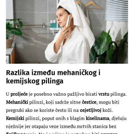
Razlika između mehaničkog i
kemijskog pilinga
U
proljeće
je posebno važno pažljivo birati
vrstu
pilinga.
Mehanički
pilinzi, koji sadrže sitne
čestice
, mogu biti
pregrubi ako se koriste često ili na
osjetljivoj
koži.
Kemijski
pilinzi, poput onih s blagim
kiselinama
, djeluju
nježnije jer otapaju veze između mrtvih stanica bez