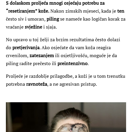
S dolaskom proljeća mnogi osjećaju potrebu za
“resetiranjem” kože.
Nakon zimskih mjeseci, kada je
ten
često siv i umoran,
piling
se nameće kao logičan korak za
vraćanje
svježine
i sjaja.
No upravo u toj želji za brzim rezultatima često dolazi
do
pretjerivanja
. Ako osjećate da vam koža reagira
crvenilom,
zatezanjem
ili osjetljivošću, moguće je da
piling radite prečesto ili
preintenzivno
.
Proljeće je razdoblje prilagodbe, a koži je u tom trenutku
potrebna
ravnoteža
, a ne agresivan pristup.