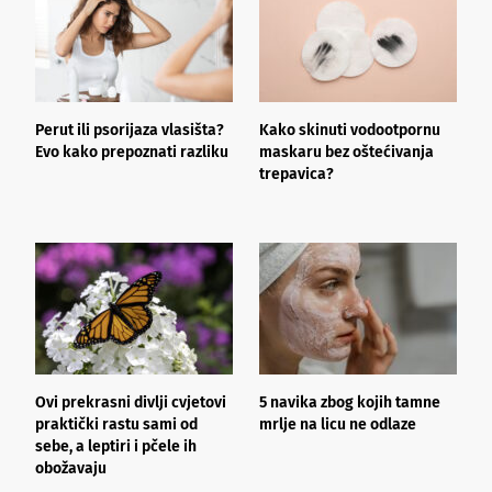
Perut ili psorijaza vlasišta?
Kako skinuti vodootpornu
Š
Evo kako prepoznati razliku
maskaru bez oštećivanja
h
trepavica?
a
d
Ovi prekrasni divlji cvjetovi
5 navika zbog kojih tamne
K
praktički rastu sami od
mrlje na licu ne odlaze
p
sebe, a leptiri i pčele ih
obožavaju