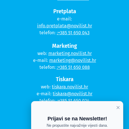
Pretplata
e-mail:
info.pretplata@novilist.hr
telefon:
:+385 51 650 043
Marketing
web:
marketing.novilist.hr
e-mail:
marketing@novilist.hr
telefon:
:+385 51 650 088
Tiskara
web:
tiskara.novilist.hr
e-mail:
tiskara@novilist.hr
telefon:
:+385 51 650 024
×
Copyright © 2020. Novi list
Prijavi se na Newsletter!
Ne propustite najvažnije vijesti dana.
Kontakt