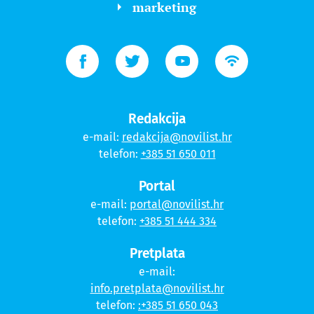
marketing
Redakcija
e-mail:
redakcija@novilist.hr
telefon:
+385 51 650 011
Portal
e-mail:
portal@novilist.hr
telefon:
+385 51 444 334
Pretplata
e-mail:
info.pretplata@novilist.hr
telefon:
:+385 51 650 043