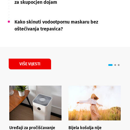
za skupocjen dojam
Kako skinuti vodootpornu maskaru bez
oštećivanja trepavica?
VIŠE VIJESTI
Uređaji za pročišćavanje
Bijela košulja nije
Š