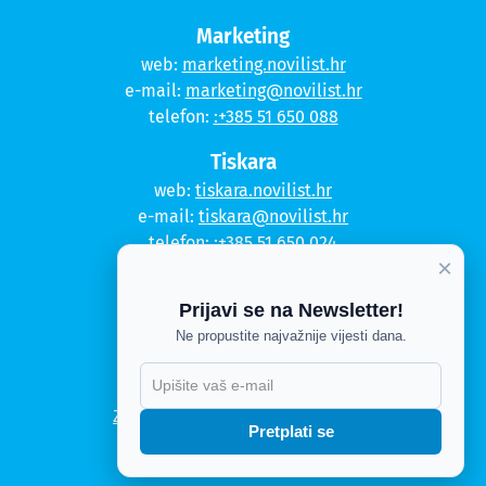
Marketing
web:
marketing.novilist.hr
e-mail:
marketing@novilist.hr
telefon:
:+385 51 650 088
Tiskara
web:
tiskara.novilist.hr
e-mail:
tiskara@novilist.hr
telefon:
:+385 51 650 024
×
Copyright © 2020. Novi list
Prijavi se na Newsletter!
Kontakt
Ne propustite najvažnije vijesti dana.
Politika privatnosti
X
Politika kolačića
Zahtjev za pristup informacijama
Pretplati se
Impressum