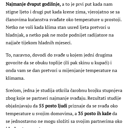
Najmanje dvaput godišnje,
a to je prvi put kada nam
stigne ljeto i drugi put kada krene zima, vjerojatno se sa
članovima kućanstva svađate oko temperature u prostoji.
Netko ne voli kada klima stan usred ljeta pretvori u
hladnjak, a netko pak ne može podnijet radijatore na
najjače tijekom hladnih mjeseci.
To, naravno, dovodi do svađe u kojem jedni drugima
govorite da se obuku toplije (ili pak skinu u kupaći) i
onda vam se dan pretvori u mijenjanje temperature na
klimama.
Srećom, jedna je studija otkrila čarobnu brojku stupnjeva
zbog koje se partneri najmanje svađaju. Rezultati studije
objašnjavaju da
55 posto ljudi
priznaje da se svađa oko
temperature u svojim domovima, a
35 posto ih kaže
da
se jednostavno ne mogu složiti sa svojim partnerima oko