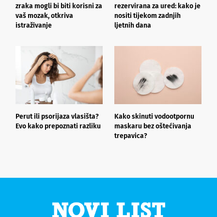
zraka mogli bi biti korisni za
rezervirana za ured: kako je
b
vaš mozak, otkriva
nositi tijekom zadnjih
z
istraživanje
ljetnih dana
Perut ili psorijaza vlasišta?
Kako skinuti vodootpornu
Š
Evo kako prepoznati razliku
maskaru bez oštećivanja
h
trepavica?
a
d