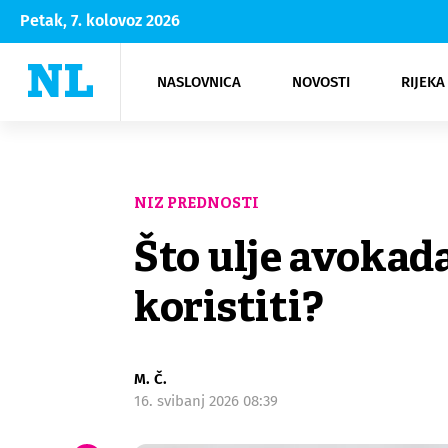
Petak, 7. kolovoz 2026
NASLOVNICA
NOVOSTI
RIJEKA
Rijeka
Kultura
Opatija
Hrvatsk
Moda
NK Rije
Sh
NIZ PREDNOSTI
Što ulje avokada
koristiti?
M. Č.
16. svibanj 2026 08:39