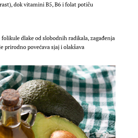
rast), dok vitamini B5, B6 i folat potiču
 folikule dlake od slobodnih radikala, zagađenja
je prirodno povećava sjaj i olakšava