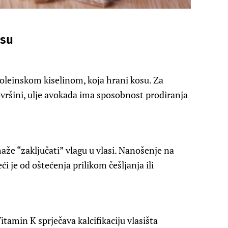
osu
leinskom kiselinom, koja hrani kosu. Za
ovršini, ulje avokada ima sposobnost prodiranja
maže “zaključati” vlagu u vlasi. Nanošenje na
ći je od oštećenja prilikom češljanja ili
itamin K sprječava kalcifikaciju vlasišta