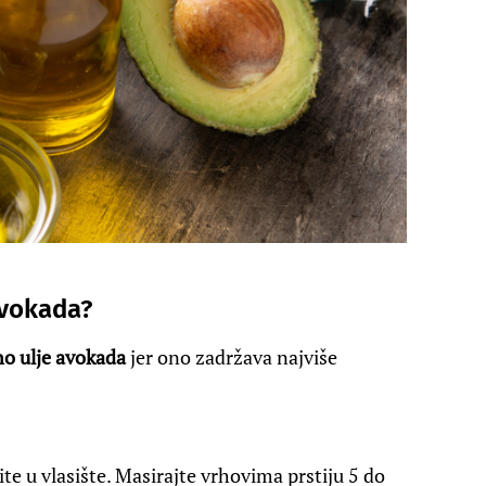
avokada?
no ulje avokada
jer ono zadržava najviše
nite u vlasište. Masirajte vrhovima prstiju 5 do