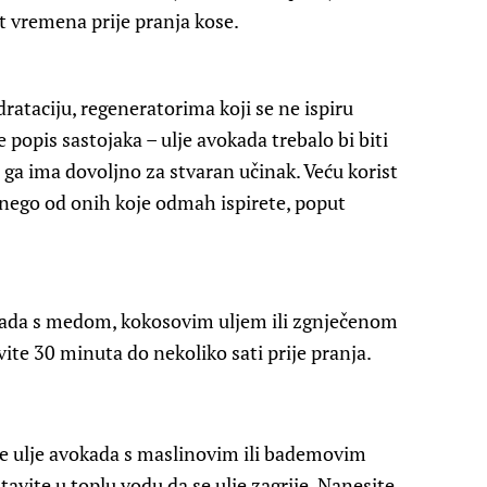
t vremena prije pranja kose.
rataciju, regeneratorima koji se ne ispiru
te popis sastojaka – ulje avokada trebalo bi biti
a ga ima dovoljno za stvaran učinak. Veću korist
u nego od onih koje odmah ispirete, poput
kada s medom, kokosovim uljem ili zgnječenom
ite 30 minuta do nekoliko sati prije pranja.
e ulje avokada s maslinovim ili bademovim
tavite u toplu vodu da se ulje zagrije. Nanesite