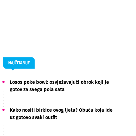
NAJČITANIJE
Losos poke bowl: osvježavajući obrok koji je
gotov za svega pola sata
Kako nositi birkice ovog ljeta? Obuća koja ide
uz gotovo svaki outfit