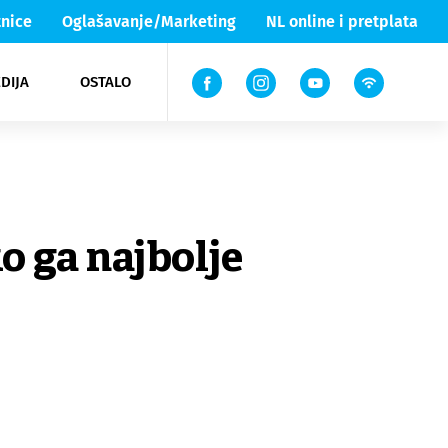
nice
Oglašavanje/Marketing
NL online i pretplata
DIJA
OSTALO
ar
ortovi
 List TV
entari
elgood
Lika & Senj
o ga najbolje