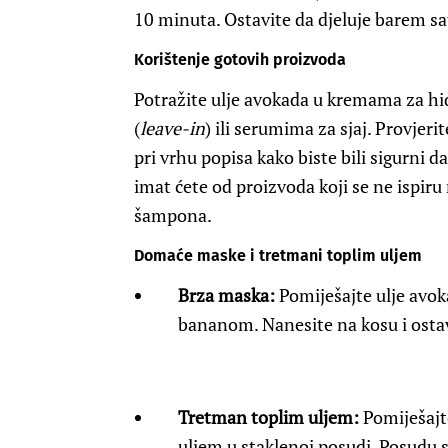
10 minuta. Ostavite da djeluje barem sa
Korištenje gotovih proizvoda
Potražite ulje avokada u kremama za hid
(
leave-in
) ili serumima za sjaj. Provjeri
pri vrhu popisa kako biste bili sigurni d
imat ćete od proizvoda koji se ne ispir
šampona.
Domaće maske i tretmani toplim uljem
Brza maska:
Pomiješajte ulje avo
bananom. Nanesite na kosu i ostav
Tretman toplim uljem:
Pomiješajt
uljem u staklenoj posudi. Posudu s