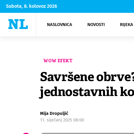
Subota, 8. kolovoz 2026
NASLOVNICA
NOVOSTI
RIJEKA
Rijeka
Kultura
Opatija
Hrvatsk
Moda
NK Rije
Sh
WOW EFEKT
Savršene obrve? 
jednostavnih k
Mija Dropuljić
11. siječanj 2025 08:00