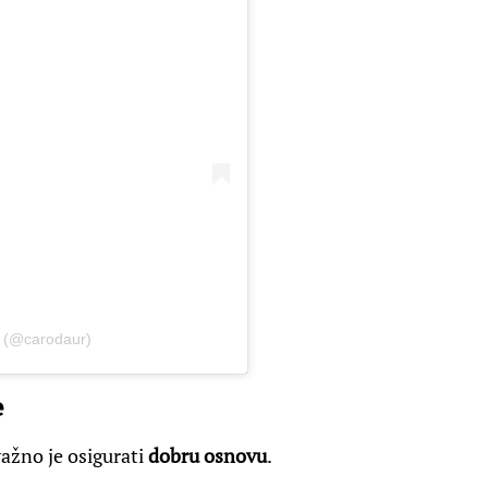
r (@carodaur)
e
ažno je osigurati
dobru osnovu
.