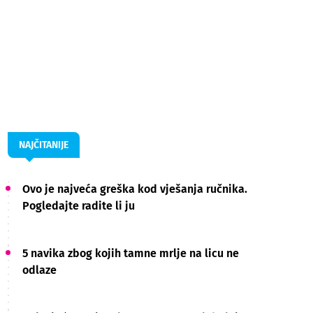
NAJČITANIJE
Ovo je najveća greška kod vješanja ručnika.
Pogledajte radite li ju
5 navika zbog kojih tamne mrlje na licu ne
odlaze