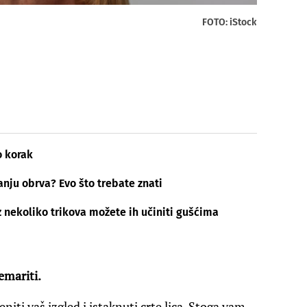
FOTO: iStock
o korak
nju obrva? Evo što trebate znati
 nekoliko trikova možete ih učiniti gušćima
emariti.
ti vaš izgled i istaknuti crte lica. Stoga vam