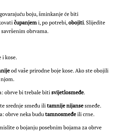
dgovarajuću boju, šminkanje će biti
kovati
čupanjem
i, po potrebi,
obojiti
. Slijedite
iže savršenim obrvama.
 i kose.
nije
od vaše prirodne boje kose. Ako ste obojili
s njom.
a: obrve bi trebale biti
svijetlosmeđe
.
jte srednje smeđu ili
tamnije nijanse
smeđe.
sa: obrve neka budu
tamnosmeđe
ili crne.
zmislite o bojanju posebnim bojama za obrve