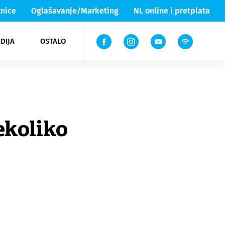
nice
Oglašavanje/Marketing
NL online i pretplata
DIJA
OSTALO
ar
ortovi
 List TV
entari
elgood
Lika & Senj
ekoliko