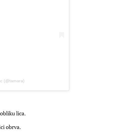
nic (@tamara)
bliku lica.
ci obrva.