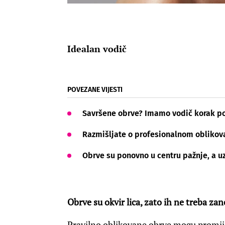
Idealan vodič
POVEZANE VIJESTI
Savršene obrve? Imamo vodič korak p
Razmišljate o profesionalnom oblikova
Obrve su ponovno u centru pažnje, a uz
Obrve su okvir lica, zato ih ne treba zan
Pravilno oblikovane obrve mogu promijeni