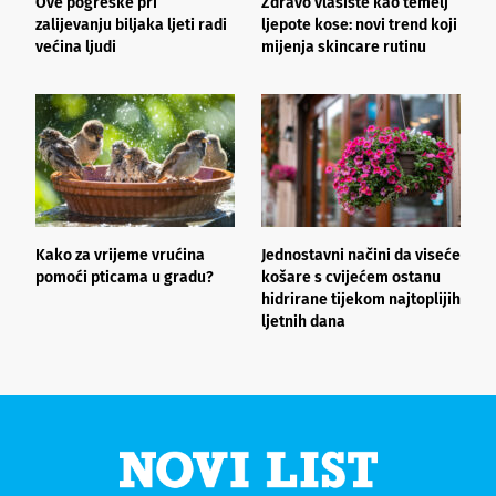
Ove pogreške pri
Zdravo vlasište kao temelj
3
zalijevanju biljaka ljeti radi
ljepote kose: novi trend koji
i
većina ljudi
mijenja skincare rutinu
h
Kako za vrijeme vrućina
Jednostavni načini da viseće
O
pomoći pticama u gradu?
košare s cvijećem ostanu
z
hidrirane tijekom najtoplijih
ljetnih dana