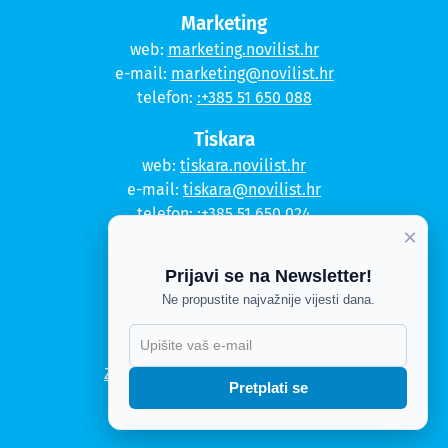
Marketing
web:
marketing.novilist.hr
e-mail:
marketing@novilist.hr
telefon:
:+385 51 650 088
Tiskara
web:
tiskara.novilist.hr
e-mail:
tiskara@novilist.hr
telefon:
:+385 51 650 024
×
Copyright © 2020. Novi list
Prijavi se na Newsletter!
Ne propustite najvažnije vijesti dana.
Kontakt
Politika privatnosti
X
Politika kolačića
Zahtjev za pristup informacijama
Pretplati se
Impressum