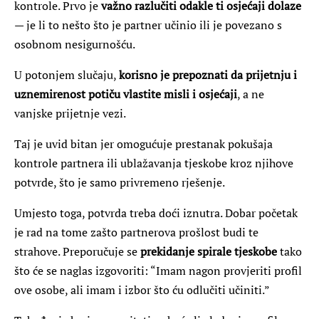
kontrole. Prvo je
važno razlučiti odakle ti osjećaji dolaze
— je li to nešto što je partner učinio ili je povezano s
osobnom nesigurnošću.
U potonjem slučaju,
korisno je prepoznati da prijetnju i
uznemirenost potiču vlastite misli i osjećaji
, a ne
vanjske prijetnje vezi.
Taj je uvid bitan jer omogućuje prestanak pokušaja
kontrole partnera ili ublažavanja tjeskobe kroz njihove
potvrde, što je samo privremeno rješenje.
Umjesto toga, potvrda treba doći iznutra. Dobar početak
je rad na tome zašto partnerova prošlost budi te
strahove. Preporučuje se
prekidanje spirale tjeskobe
tako
što će se naglas izgovoriti: “Imam nagon provjeriti profil
ove osobe, ali imam i izbor što ću odlučiti učiniti.”