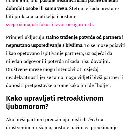
ljubomoru, ona
postaje nezdrava kada počne ometati
dobrobit osobe ili samu vezu
. Štetna je kada prestane
biti prolazna znatiželja i postane
sveprožimajući fokus i izvor nesigurnosti
.
Primjeri uključuju
stalno traženje potvrde od partnera i
neprestano uspoređivanje s bivšima
. To se može pojaviti
i kao opetovano ispitivanje partnera, uz osjećaj da
nijedan odgovor ili potvrda nikada nisu dovoljni.
Društvene mreže mogu intenzivirati osjećaj
neadekvatnosti jer se tamo mogu vidjeti bivši partneri i
donositi pretpostavke o tome kako im ide “bolje”.
Kako upravljati retroaktivnom
ljubomorom?
Ako bivši partneri preuzimaju misli ili
feed
na
društvenim mrežama, postoje načini za preuzimanje