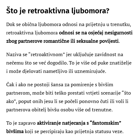
Što je retroaktivna ljubomora?
Dok se obična ljubomora odnosi na prijetnju u trenutku,
retroaktivna ljubomora
odnosi se na osjećaj nesigurnosti
zbog partnerove romantične ili seksualne povijesti
.
Naziva se “retroaktivnom” jer uključuje zavidnost na
nečemu što se već dogodilo. To je više od puke znatiželje
i može djelovati nametljivo ili uznemirujuće.
Čak i ako ne postoji šansa za pomirenje s bivšim
partnerom, može biti teško prestati vrtjeti scenarije “što
ako”, poput onih jesu li se počeli ponovno čuti ili voli li
partnerova obitelj bivšu osobu više od trenutne.
To je zapravo
aktiviranje natjecanja s “fantomskim”
bivšima
koji se percipiraju kao prijetnja statusu veze.