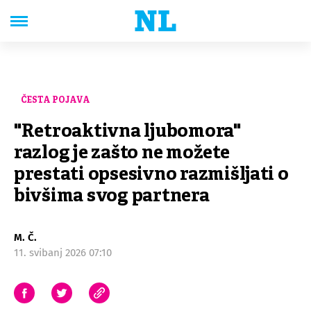
ČESTA POJAVA
"Retroaktivna ljubomora"
razlog je zašto ne možete
prestati opsesivno razmišljati o
bivšima svog partnera
M. Č.
11. svibanj 2026 07:10