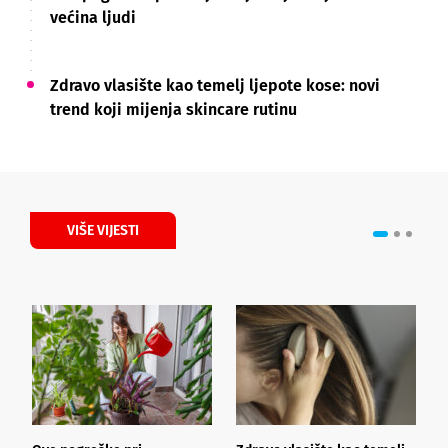
većina ljudi
Zdravo vlasište kao temelj ljepote kose: novi
trend koji mijenja skincare rutinu
VIŠE VIJESTI