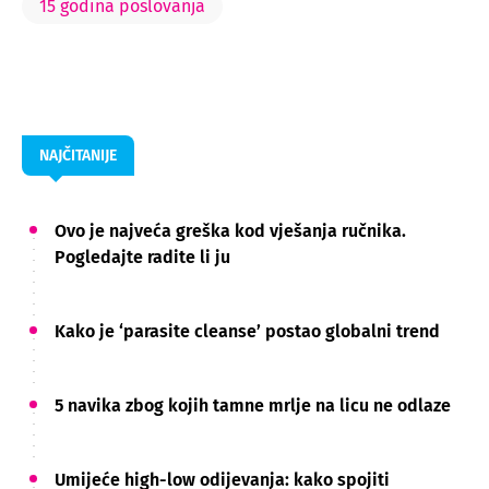
15 godina poslovanja
NAJČITANIJE
Ovo je najveća greška kod vješanja ručnika.
Pogledajte radite li ju
Kako je ‘parasite cleanse’ postao globalni trend
5 navika zbog kojih tamne mrlje na licu ne odlaze
Umijeće high-low odijevanja: kako spojiti