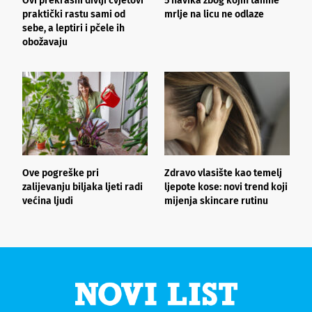
Ovi prekrasni divlji cvjetovi
5 navika zbog kojih tamne
K
praktički rastu sami od
mrlje na licu ne odlaze
p
sebe, a leptiri i pčele ih
obožavaju
Ove pogreške pri
Zdravo vlasište kao temelj
3
zalijevanju biljaka ljeti radi
ljepote kose: novi trend koji
i
većina ljudi
mijenja skincare rutinu
h