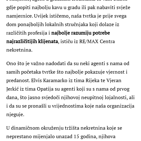
gdje popiti najbolju kavu u gradu ili pak nabaviti svježe
namjernice. Uvijek ističemo, naša tvrtka je prije svega
dom ponajboljih lokalnih stručnjaka koji dolaze iz
različitih profesija i
najbolje razumiju potrebe
najrazličitijih klijenata
, ističu iz RE/MAX Centra
nekretnina.
Ono što je važno nadodati da su neki agenti s nama od
samih početaka tvrtke što najbolje pokazuje vjernost i
predanost. Elvis Karamarko iz tima Rijeka te Vjeran
Jerkić iz tima Opatija su agenti koji su s nama od prvog
dana, što jasno svjedoči njihovoj neupitnoj lojalnosti, ali
i da su se pronašli u vrijednostima koje naša organizacija
njeguje.
U dinamičnom okruženju tržišta nekretnina koje se
neprestano mijenjalo unazad 15 godina, njihova