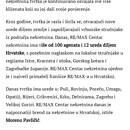
nekretnina tvrtka je kontinuirano osvajala sve više
klijenata koji su joj dali svoje povjerenje.
Kroz godine, tvrtka je rasla i širila se, otvarajući nove
urede diljem zemlje i zapošljavajući vrhunske stručnjake
iz područja nekretnina. Danas, RE/MAX Centar
nekretnina ima v
iše od 100 agenata i 12 ureda diljem
Hrvatske
, s posebnim naglaskom na lokalne stručnjake u
regijama Istre, Kvarnera i otoka, Gorskog kotara i
Zagrebačke županije. RE/MAX Centar nekretnina ujedno
je i najveći primatelj franšize RE/MAX-a u Hrvatskoj.
Danas tvrtka ima urede u: Puli, Rovinju, Poreču, Umagu,
Opatiji, Rijeci, Crikvenici, Krku, Delnicama, Zagrebu i
Velikoj Gorici. RE/MAX Centar nekretnina danas je
najpoznatiji brend za nekretnine u Hrvatskoj, ističe
Moreno Pavličić
.