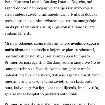
Istre, Kvarnera i otoka, Gorskog kotara i Zagreba, naši
agenti donose neprocjenjivo znanje i iskustvo koje su
stekli radeći i živeći u tim zajednicama. Njihova duboka
povezanost s lokalnim tržištem nekretnina omogućuje
im da pruže vrhunsku uslugu i personalizirane savjete
svakom klijentu.
Mi ne prodajemo samo nekretnine, već
uvodimo kupca u
način života
na području u kojem se planira odmarati,
nastaniti ili poslovati, »useljavamo« ga u to mjesto.
Primjerice, naši agenti u Gorskom kotaru znaju sve što je
tamo potrebno za život tijekom zime, gdje se može
nabaviti med i slične stvari, dok naši agenti u turističkim
mjestima znaju kako je tamo živjeti zimi i kada puše
bura, kakva je gužva ljeti, kada radi liječnik, ima li vrtića,
gdje se može besplatno parkirati automobil.
Primjerice, agent u gradskim sredinama će vam otkriti