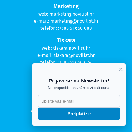
Marketing
web:
marketing.novilist.hr
e-mail:
marketing@novilist.hr
telefon:
:+385 51 650 088
Tiskara
web:
tiskara.novilist.hr
e-mail:
tiskara@novilist.hr
telefon:
:+385 51 650 024
×
Copyright © 2020. Novi list
Prijavi se na Newsletter!
Kontakt
Ne propustite najvažnije vijesti dana.
Politika privatnosti
X
Politika kolačića
Zahtjev za pristup informacijama
Pretplati se
Impressum