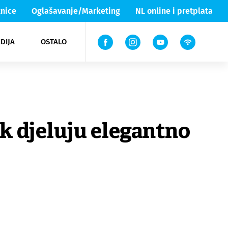
nice
Oglašavanje/Marketing
NL online i pretplata
DIJA
OSTALO
ar
ortovi
 List TV
entari
elgood
Lika & Senj
ek djeluju elegantno