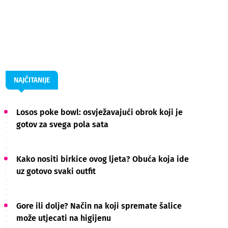
NAJČITANIJE
Losos poke bowl: osvježavajući obrok koji je
gotov za svega pola sata
Kako nositi birkice ovog ljeta? Obuća koja ide
uz gotovo svaki outfit
Gore ili dolje? Način na koji spremate šalice
može utjecati na higijenu