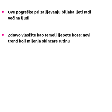
Ove pogreške pri zalijevanju biljaka ljeti radi
većina ljudi
Zdravo vlasište kao temelj ljepote kose: novi
trend koji mijenja skincare rutinu