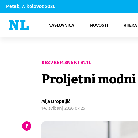
Petak, 7. kolovoz 2026
NASLOVNICA
NOVOSTI
RIJEKA
Rijeka
Kultura
Opatija
Hrvatsk
Moda
NK Rije
Sh
BEZVREMENSKI STIL
Proljetni modni 
Mija Dropuljić
14. svibanj 2026 07:25