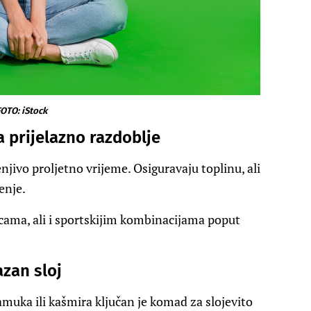
OTO: iStock
 prijelazno razdoblje
jivo proljetno vrijeme. Osiguravaju toplinu, ali
enje.
cama, ali i sportskijim kombinacijama poput
zan sloj
amuka ili kašmira ključan je komad za slojevito