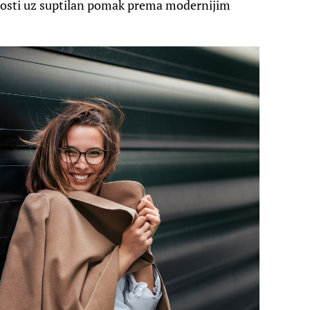
vnosti uz suptilan pomak prema modernijim