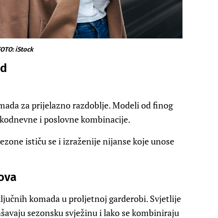
OTO: iStock
ad
omada za prijelazno razdoblje. Modeli od finog
vakodnevne i poslovne kombinacije.
zone ističu se i izraženije nijanse koje unose
nova
ljučnih komada u proljetnoj garderobi. Svjetlije
ašavaju sezonsku svježinu i lako se kombiniraju