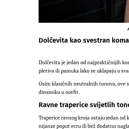
F
Dolčevita kao svestran kom
Dolčevita je jedan od najpraktičnijih k
pletiva ili pamuka lako se uklapaju u s
Osim klasičnih neutralnih tonova, ove se
dinamiku u outfit.
Ravne traperice svijetlih to
Traperice ravnog kroja ostaju jedan od k
nijanse poput ecru ili bež dodatno nagl