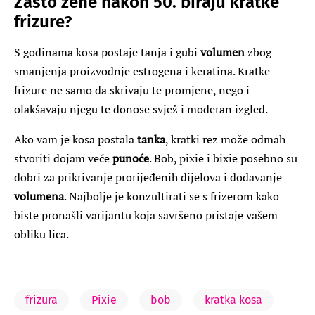
Zašto žene nakon 50. biraju kratke
frizure?
S godinama kosa postaje tanja i gubi
volumen
zbog
smanjenja proizvodnje estrogena i keratina. Kratke
frizure ne samo da skrivaju te promjene, nego i
olakšavaju njegu te donose svjež i moderan izgled.
Ako vam je kosa postala
tanka
, kratki rez može odmah
stvoriti dojam veće
punoće
. Bob, pixie i bixie posebno su
dobri za prikrivanje prorijeđenih dijelova i dodavanje
volumena
. Najbolje je konzultirati se s frizerom kako
biste pronašli varijantu koja savršeno pristaje vašem
obliku lica.
frizura
Pixie
bob
kratka kosa