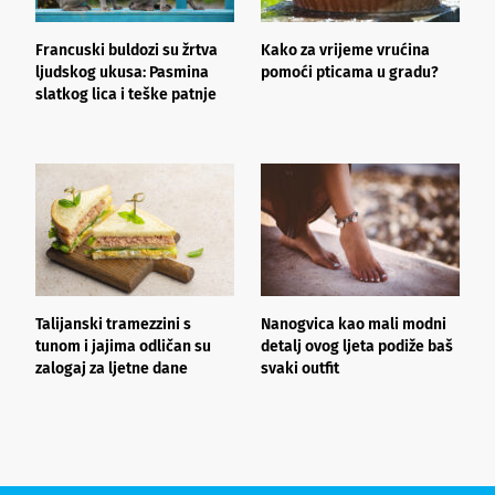
Francuski buldozi su žrtva
Kako za vrijeme vrućina
J
ljudskog ukusa: Pasmina
pomoći pticama u gradu?
k
slatkog lica i teške patnje
h
l
Talijanski tramezzini s
Nanogvica kao mali modni
V
tunom i jajima odličan su
detalj ovog ljeta podiže baš
c
zalogaj za ljetne dane
svaki outfit
n
s