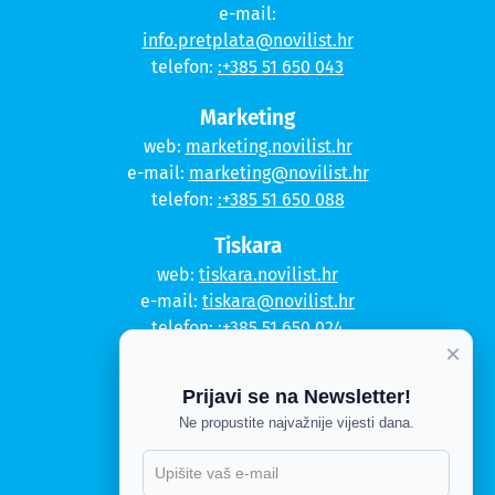
e-mail:
info.pretplata@novilist.hr
telefon:
:+385 51 650 043
Marketing
web:
marketing.novilist.hr
e-mail:
marketing@novilist.hr
telefon:
:+385 51 650 088
Tiskara
web:
tiskara.novilist.hr
e-mail:
tiskara@novilist.hr
telefon:
:+385 51 650 024
×
Copyright © 2020. Novi list
Prijavi se na Newsletter!
Kontakt
Ne propustite najvažnije vijesti dana.
Politika privatnosti
X
Politika kolačića