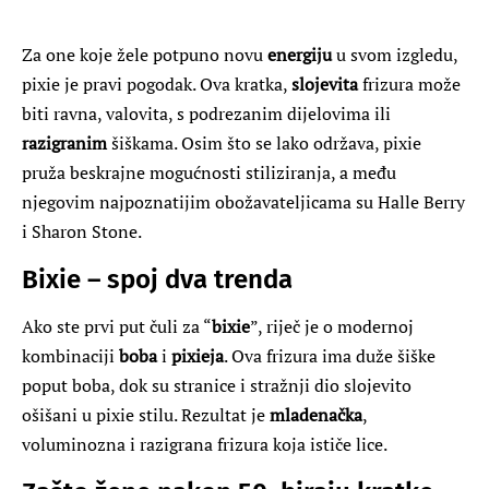
Za one koje žele potpuno novu
energiju
u svom izgledu,
pixie je pravi pogodak. Ova kratka,
slojevita
frizura može
biti ravna, valovita, s podrezanim dijelovima ili
razigranim
šiškama. Osim što se lako održava, pixie
pruža beskrajne mogućnosti stiliziranja, a među
njegovim najpoznatijim obožavateljicama su Halle Berry
i Sharon Stone.
Bixie – spoj dva trenda
Ako ste prvi put čuli za “
bixie
”, riječ je o modernoj
kombinaciji
boba
i
pixieja
. Ova frizura ima duže šiške
poput boba, dok su stranice i stražnji dio slojevito
ošišani u pixie stilu. Rezultat je
mladenačka
,
voluminozna i razigrana frizura koja ističe lice.