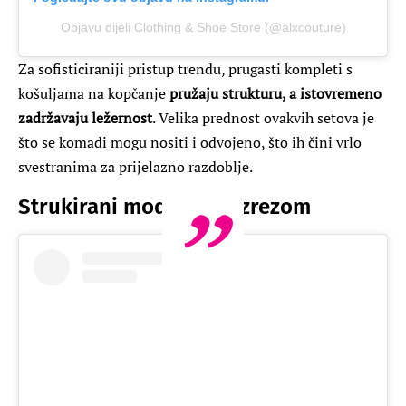
Objavu dijeli Clothing & Shoe Store (@alxcouture)
Za sofisticiraniji pristup trendu, prugasti kompleti s
košuljama na kopčanje
pružaju strukturu, a istovremeno
zadržavaju ležernost
. Velika prednost ovakvih setova je
što se komadi mogu nositi i odvojeno, što ih čini vrlo
svestranima za prijelazno razdoblje.
Strukirani modeli s V-izrezom