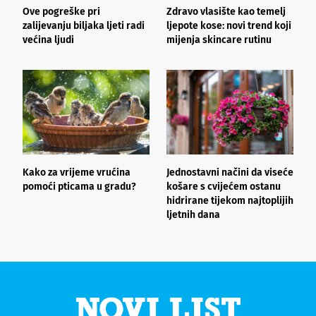
Ove pogreške pri
Zdravo vlasište kao temelj
3
zalijevanju biljaka ljeti radi
ljepote kose: novi trend koji
i
većina ljudi
mijenja skincare rutinu
h
Kako za vrijeme vrućina
Jednostavni načini da viseće
O
pomoći pticama u gradu?
košare s cvijećem ostanu
z
hidrirane tijekom najtoplijih
ljetnih dana