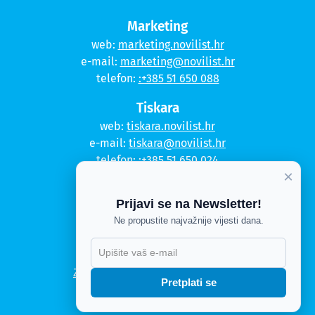
Marketing
web:
marketing.novilist.hr
e-mail:
marketing@novilist.hr
telefon:
:+385 51 650 088
Tiskara
web:
tiskara.novilist.hr
e-mail:
tiskara@novilist.hr
telefon:
:+385 51 650 024
×
Copyright © 2020. Novi list
Prijavi se na Newsletter!
Ne propustite najvažnije vijesti dana.
Kontakt
Politika privatnosti
X
Politika kolačića
Zahtjev za pristup informacijama
Pretplati se
Impressum