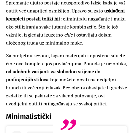
Spremanje ujutro postaje neusporedivo lakše kada je vaš
outfit već unaprijed osmišljen. Upravo su zato
usklađeni
kompleti postali toliki hit
: eliminiraju nagađanje i muku
oko stiliziranja svake jutarnje kombinacije. Što je još
važnije, izgledaju izuzetno
chic
i ostavljaju dojam
uloženog truda uz minimalno muke.
Za proljetnu sezonu, lagani materijali i opuštene siluete
čine ove komplete još privlačnijima. Ponuda je raznolika,
od udobnih varijanti za slobodno vrijeme do
profinjenijih stilova
koje možete nositi na nedjeljni
brunch ili večernji izlazak. Bez obzira obavljate li gradske
zadatke ili se pakirate za vikend putovanje, ovi
dvodijelni outfiti prilagođavaju se svakoj prilici.
Minimalistički adut