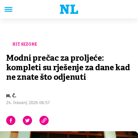
HIT SEZONE
Modni prečac za proljeće:
kompleti su rješenje za dane kad
ne znate što odjenuti
M. Č.
24. travanj 2026 06:57