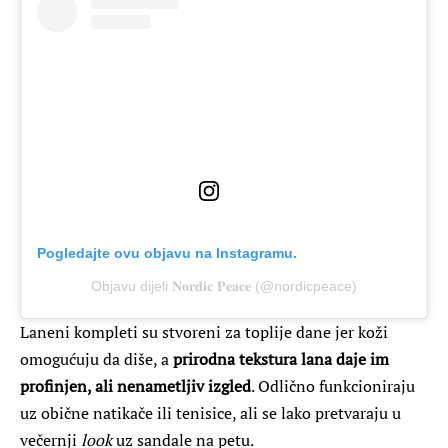
Pogledajte ovu objavu na Instagramu.
Objavu dijeli 𝐍𝐨𝐫𝐝𝐢𝐜 𝐏𝐞𝐚𝐜𝐞 (@nordicpeace)
Laneni kompleti su stvoreni za toplije dane jer koži
omogućuju da diše, a
prirodna tekstura lana daje im
profinjen, ali nenametljiv izgled
. Odlično funkcioniraju
uz obične natikače ili tenisice, ali se lako pretvaraju u
večernji
look
uz sandale na petu.