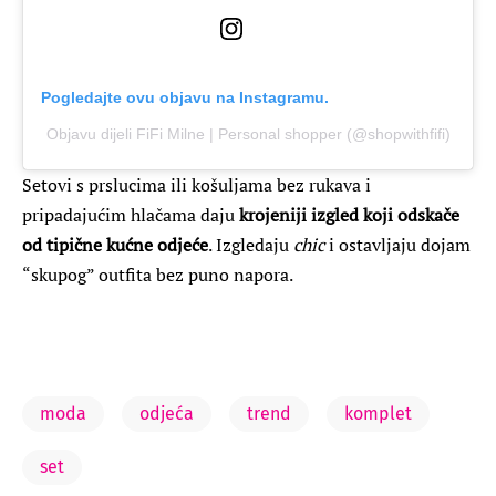
Pogledajte ovu objavu na Instagramu.
Objavu dijeli FiFi Milne | Personal shopper (@shopwithfifi)
Setovi s prslucima ili košuljama bez rukava i
pripadajućim hlačama daju
krojeniji izgled koji odskače
od tipične kućne odjeće
. Izgledaju
chic
i ostavljaju dojam
“skupog” outfita bez puno napora.
moda
odjeća
trend
komplet
set