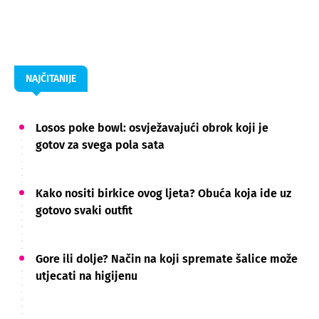
NAJČITANIJE
Losos poke bowl: osvježavajući obrok koji je
gotov za svega pola sata
Kako nositi birkice ovog ljeta? Obuća koja ide uz
gotovo svaki outfit
Gore ili dolje? Način na koji spremate šalice može
utjecati na higijenu