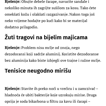
Rješenje:
Obujte debele čarape, navucite sandale i
nekoliko minuta ih zagrijte sušilom za kosu. Tako ćete
omekšati kožu i olakšati razgazivanje. Nakon toga još
neko vrijeme hodajte po kući kako bi se materijal
dodatno prilagodio.
Žuti tragovi na bijelim majicama
Rješenje:
Problem nisu mrlje od znoja, nego
dezodoransi koji sadrže aluminij. Koristite dezodoranse
bez aluminija kako biste izbjegli ove trajne i ružne mrlje.
Tenisice neugodno mirišu
Rješenje:
Stavite ih preko noći u vrećicu i u zamrzivač –
hladnoća će ubiti bakterije koje uzrokuju mirise. Druga
opcija je soda bikarbona u filtru za kavu ili čarapi –