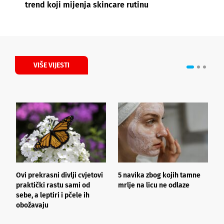
trend koji mijenja skincare rutinu
VIŠE VIJESTI
Ovi prekrasni divlji cvjetovi
5 navika zbog kojih tamne
K
praktički rastu sami od
mrlje na licu ne odlaze
p
sebe, a leptiri i pčele ih
obožavaju