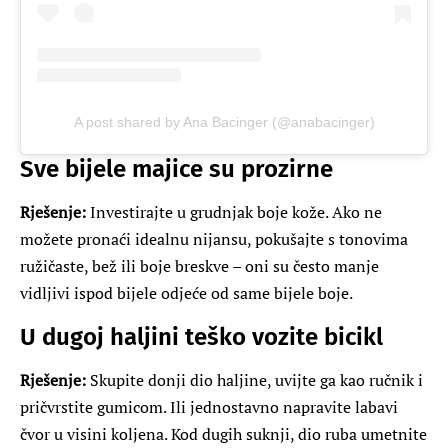
A post shared by Ana Bacinger (@anabacinger)
Sve bijele majice su prozirne
Rješenje:
Investirajte u grudnjak boje kože. Ako ne
možete pronaći idealnu nijansu, pokušajte s tonovima
ružičaste, bež ili boje breskve – oni su često manje
vidljivi ispod bijele odjeće od same bijele boje.
U dugoj haljini teško vozite bicikl
Rješenje:
Skupite donji dio haljine, uvijte ga kao ručnik i
pričvrstite gumicom. Ili jednostavno napravite labavi
čvor u visini koljena. Kod dugih suknji, dio ruba umetnite