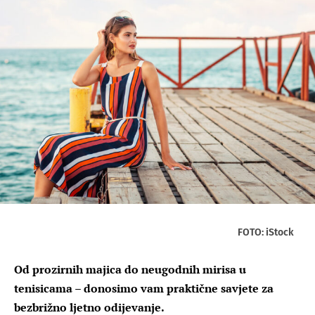
FOTO: iStock
Od prozirnih majica do neugodnih mirisa u
tenisicama – donosimo vam praktične savjete za
bezbrižno ljetno odijevanje.