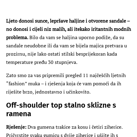
Ljeto donosi sunce, lepršave haljine i otvorene sandale –
no donosi i cijeli niz malih, ali itekako iritantnih modnih
problema.
Bilo da vam se haljina uporno podiže, da su
sandale neudobne ili da vam se bijela majica pretvara u
prozirnu, nije lako ostati stilski besprijekoran kada
temperature pređu 30 stupnjeva.
Zato smo za vas pripremili pregled 11 najčešćih ljetnih
“fashion” muka – i rješenja koja će vam pomoći da ih
riješite brzo, jednostavno i učinkovito.
Off-shoulder top stalno sklizne s
ramena
Rješenje:
Dva gumena trakice za kosu i četiri ziherice.
Pričvrstite svaku gumicu s dvije ziherice i ušijte ih s