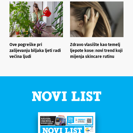
Ove pogreške pri
Zdravo vlasište kao temelj
3
zalijevanju biljaka ljeti radi
ljepote kose: novi trend koji
i
većina ljudi
mijenja skincare rutinu
h