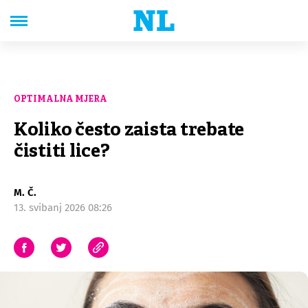
OPTIMALNA MJERA
Koliko često zaista trebate
čistiti lice?
M. Č.
13. svibanj 2026 08:26