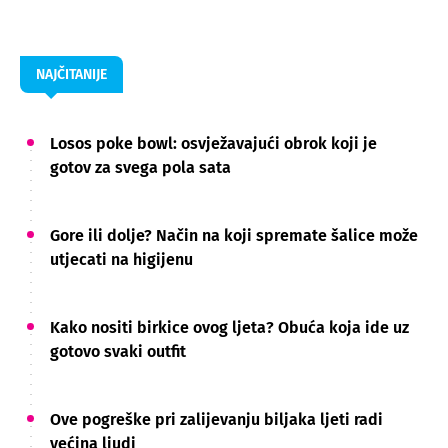
NAJČITANIJE
Losos poke bowl: osvježavajući obrok koji je
gotov za svega pola sata
Gore ili dolje? Način na koji spremate šalice može
utjecati na higijenu
Kako nositi birkice ovog ljeta? Obuća koja ide uz
gotovo svaki outfit
Ove pogreške pri zalijevanju biljaka ljeti radi
većina ljudi