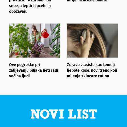
praktički rastu sami od
mrlje na licu ne odlaze
p
sebe, a leptiri i pčele ih
obožavaju
Ove pogreške pri
Zdravo vlasište kao temelj
3
zalijevanju biljaka ljeti radi
ljepote kose: novi trend koji
i
većina ljudi
mijenja skincare rutinu
h