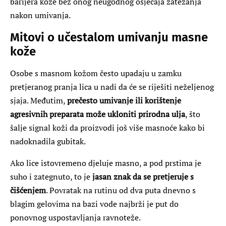
barijera kože bez onog neugodnog osjećaja zatezanja
nakon umivanja.
Mitovi o učestalom umivanju masne
kože
Osobe s masnom kožom često upadaju u zamku
pretjeranog pranja lica u nadi da će se riješiti neželjenog
sjaja. Međutim,
prečesto umivanje ili korištenje
agresivnih preparata može ukloniti prirodna ulja
, što
šalje signal koži da proizvodi još više masnoće kako bi
nadoknadila gubitak.
Ako lice istovremeno djeluje masno, a pod prstima je
suho i zategnuto, to je
jasan znak da se pretjeruje s
čišćenjem
. Povratak na rutinu od dva puta dnevno s
blagim gelovima na bazi vode najbrži je put do
ponovnog uspostavljanja ravnoteže.