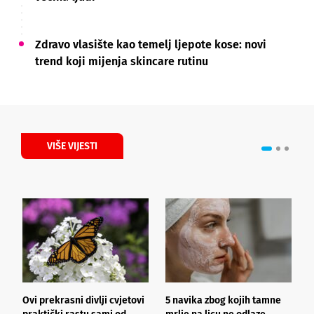
Zdravo vlasište kao temelj ljepote kose: novi
trend koji mijenja skincare rutinu
VIŠE VIJESTI
Ovi prekrasni divlji cvjetovi
5 navika zbog kojih tamne
K