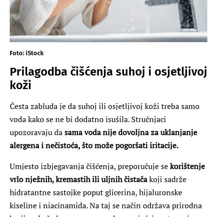
Foto: iStock
Prilagodba čišćenja suhoj i osjetljivoj
koži
Česta zabluda je da suhoj ili osjetljivoj koži treba samo
voda kako se ne bi dodatno isušila. Stručnjaci
upozoravaju da
sama voda nije dovoljna za uklanjanje
alergena i nečistoća, što može pogoršati iritacije.
Umjesto izbjegavanja čišćenja, preporučuje se
korištenje
vrlo nježnih, kremastih ili uljnih čistača
koji sadrže
hidratantne sastojke poput glicerina, hijaluronske
kiseline i niacinamida. Na taj se način održava prirodna