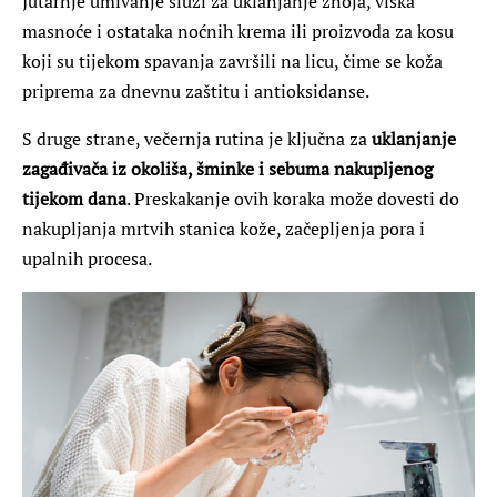
Jutarnje umivanje služi za uklanjanje znoja, viška
masnoće i ostataka noćnih krema ili proizvoda za kosu
koji su tijekom spavanja završili na licu, čime se koža
priprema za dnevnu zaštitu i antioksidanse.
S druge strane, večernja rutina je ključna za
uklanjanje
zagađivača iz okoliša, šminke i sebuma nakupljenog
tijekom dana
. Preskakanje ovih koraka može dovesti do
nakupljanja mrtvih stanica kože, začepljenja pora i
upalnih procesa.