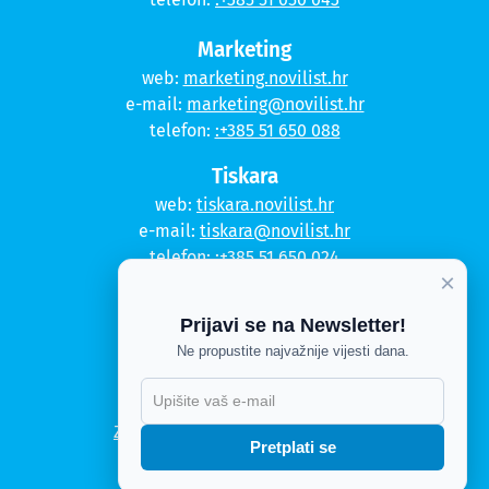
Marketing
web:
marketing.novilist.hr
e-mail:
marketing@novilist.hr
telefon:
:+385 51 650 088
Tiskara
web:
tiskara.novilist.hr
e-mail:
tiskara@novilist.hr
telefon:
:+385 51 650 024
×
Copyright © 2020. Novi list
Prijavi se na Newsletter!
Kontakt
Ne propustite najvažnije vijesti dana.
Politika privatnosti
X
Politika kolačića
Zahtjev za pristup informacijama
Pretplati se
Impressum