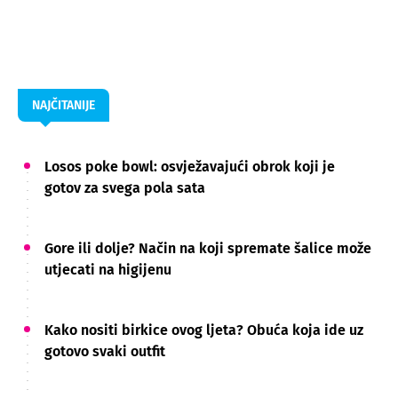
NAJČITANIJE
Losos poke bowl: osvježavajući obrok koji je
gotov za svega pola sata
Gore ili dolje? Način na koji spremate šalice može
utjecati na higijenu
Kako nositi birkice ovog ljeta? Obuća koja ide uz
gotovo svaki outfit