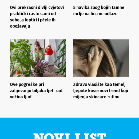
Ovi prekrasni divlji cvjetovi
5 navika zbog kojih tamne
K
praktički rastu sami od
mrlje na licu ne odlaze
p
sebe, a leptiri i pčele ih
obožavaju
Ove pogreške pri
Zdravo vlasište kao temelj
3
zalijevanju biljaka ljeti radi
ljepote kose: novi trend koji
i
većina ljudi
mijenja skincare rutinu
h