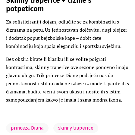
Skinny traperice + čizme s
potpeticom
Za sofisticiraniji dojam, odlučite se za kombinaciju s
čizmama na petu. Uz jednostavan dolčevitu, dugi blejzer
i dodatak poput bejzbolske kape – dobit ćete
kombinaciju koja spaja eleganciju i sportsku svježinu.
Bez obzira birate li klasiku ili se volite poigrati
kontrastima, skinny traperice ove sezone ponovno imaju
glavnu ulogu. Trik princeze Diane podsjeća nas da
jednostavnost i stil nikada ne izlaze iz mode. Uparite ih s
čizmama, budite vjerni svom ukusu i nosite ih s istim
samopouzdanjem kakvo je imala i sama modna ikona.
princeza Diana
skinny traperice