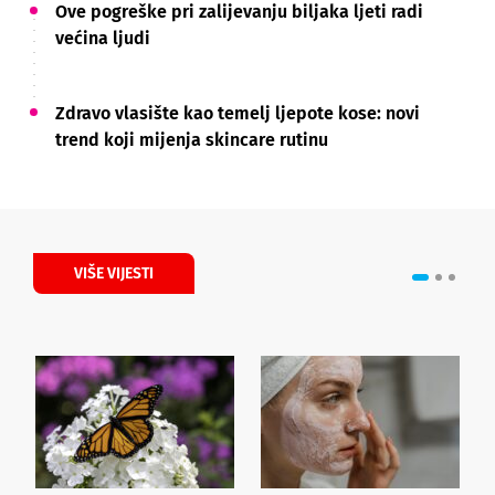
Ove pogreške pri zalijevanju biljaka ljeti radi
većina ljudi
Zdravo vlasište kao temelj ljepote kose: novi
trend koji mijenja skincare rutinu
VIŠE VIJESTI