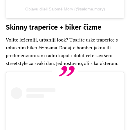
Objavu dijeli Salomé Mory (@salome.mory)
Skinny traperice + biker čizme
Volite ležerniji, urbaniji look? Uparite uske traperice s
robusnim biker čizmama. Dodajte bomber jaknu ili
predimenzionirani radni kaput i dobit ćete savršeni
streetstyle za svaki dan. Jednostavno, ali s karakterom.