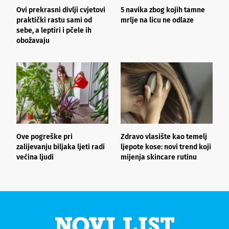
Ovi prekrasni divlji cvjetovi
5 navika zbog kojih tamne
K
praktički rastu sami od
mrlje na licu ne odlaze
p
sebe, a leptiri i pčele ih
obožavaju
Ove pogreške pri
Zdravo vlasište kao temelj
3
zalijevanju biljaka ljeti radi
ljepote kose: novi trend koji
i
većina ljudi
mijenja skincare rutinu
h