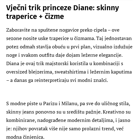
Vječni trik princeze Diane: skinny
traperice + čizme
Zaboravite na spuštene nogavice preko cipela – ove
sezone nosite uske traperice u čizmama. Taj jednostavan
potez odmah stavlja obuću u prvi plan, vizualno izdužuje
noge i svakom outfitu daje dojam ležerne elegancije.
Diana je ovaj trik majstorski koristila u kombinaciji s
oversized blejzerima, sweatshirtima i ležernim kaputima
– a danas ga reinterpretiraju svi modni znalci.
S modne piste u Parizu i Milanu, pa sve do uličnog stila,
skinny jeans ponovno su u središtu pažnje. Kreativno su
kombinirane, nadograđene modernim detaljima, i jasno
je: njihov povratak više nije samo prolazni trend, već
modna činjenica.