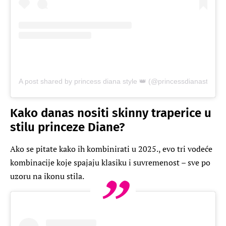
A post shared by princess diana style 👑 (@princessdianastyle)
Kako danas nositi skinny traperice u
stilu princeze Diane?
Ako se pitate kako ih kombinirati u 2025., evo tri vodeće
kombinacije koje spajaju klasiku i suvremenost – sve po
uzoru na ikonu stila.