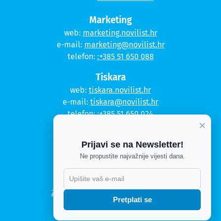
Marketing
web:
marketing.novilist.hr
e-mail:
marketing@novilist.hr
telefon:
:+385 51 650 088
Tiskara
web:
tiskara.novilist.hr
e-mail:
tiskara@novilist.hr
telefon:
:+385 51 650 024
×
Copyright © 2020. Novi list
Prijavi se na Newsletter!
Ne propustite najvažnije vijesti dana.
Kontakt
Politika privatnosti
X
Politika kolačića
Zahtjev za pristup informacijama
Pretplati se
Impressum