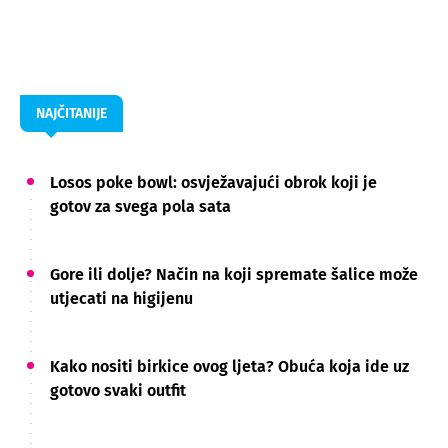
NAJČITANIJE
Losos poke bowl: osvježavajući obrok koji je
gotov za svega pola sata
Gore ili dolje? Način na koji spremate šalice može
utjecati na higijenu
Kako nositi birkice ovog ljeta? Obuća koja ide uz
gotovo svaki outfit