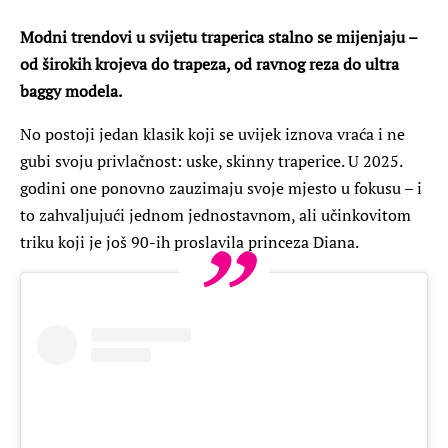
Modni trendovi u svijetu traperica stalno se mijenjaju –
od širokih krojeva do trapeza, od ravnog reza do ultra
baggy modela.
No postoji jedan klasik koji se uvijek iznova vraća i ne
gubi svoju privlačnost: uske, skinny traperice. U 2025.
godini one ponovno zauzimaju svoje mjesto u fokusu – i
to zahvaljujući jednom jednostavnom, ali učinkovitom
triku koji je još 90-ih proslavila princeza Diana.