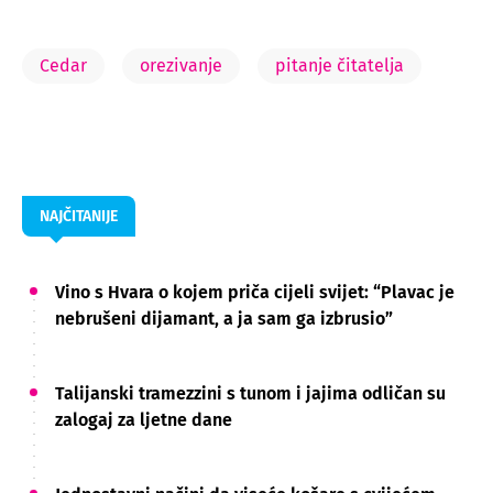
Cedar
orezivanje
pitanje čitatelja
NAJČITANIJE
Vino s Hvara o kojem priča cijeli svijet: “Plavac je
nebrušeni dijamant, a ja sam ga izbrusio”
Talijanski tramezzini s tunom i jajima odličan su
zalogaj za ljetne dane