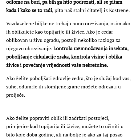
odlome na buri, pa bih ga htio podrezati, ali se pitam
kada i kako se to radi
, pita naš stalni čitatelj iz Kostrene.
Vazdazelene biljke ne trebaju puno orezivanja, osim ako
ih oblikujete kao topijarije ili živice. Ako je cedar
oblikovan u živu ogradu, postoji nekoliko razloga za
njegovo obrezivanje: k
ontrola razmnožavanja insekata,
poboljšanje cirkulacije zraka, kontrola visine i oblika
živice i povećanje vrijednosti vaše nekretnine.
Ako želite poboljšati zdravlje cedra, što je slučaj kod vas,
suhe, odumrle ili slomljene grane možete odrezati u
proljeće.
Ako želite popraviti oblik ili zadržati postojeći,
primjerice kod topijarija ili živice, možete to učiniti u
bilo koje doba godine, ali najbolje je ako za taj posao