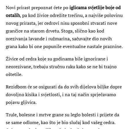
Novi prirast prepoznat ćete po
iglicama svjetlije boje od
ostalih
, pa kod živice odrežite trećinu, a najviše polovinu
novog prirasta, jer cedrovi nisu sposobni stvarati nove
grančice na starom drvetu. Stoga, slično kao kod
orezivanja lavande i ružmarina, sačuvajte dio novih
grana kako bi one popunile eventualne nastale praznine.
Živice od cedra koje su godinama bile ignorirane i
neorezivane, trebaju stručnu ruku kako se ne bi trajno
oštetile.
Rezidbom će se osigurati da do svih dijelova biljke dopre
dovoljno kisika i svjetlosti, i na taj način sprječavamo
pojavu gljivica.
Trule, bolesne i mrtve grane su leglo bolesti i prijete da
se same odlome, kao što je bio slučaj kod vašeg cedra.