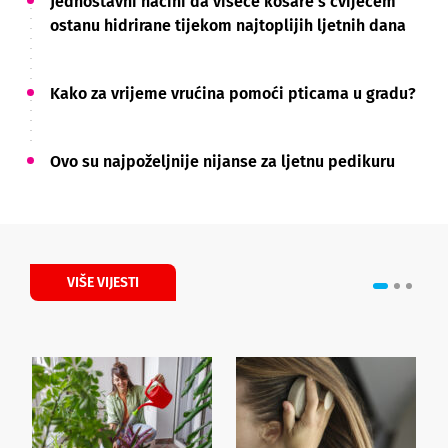
Jednostavni načini da viseće košare s cvijećem
ostanu hidrirane tijekom najtoplijih ljetnih dana
Kako za vrijeme vrućina pomoći pticama u gradu?
Ovo su najpoželjnije nijanse za ljetnu pedikuru
VIŠE VIJESTI