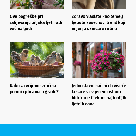
Ove pogreške pri
Zdravo vlasište kao temelj
3
zalijevanju biljaka ljeti radi
ljepote kose: novi trend koji
i
većina ljudi
mijenja skincare rutinu
h
Kako za vrijeme vrućina
Jednostavni načini da viseće
O
pomoći pticama u gradu?
košare s cvijećem ostanu
z
hidrirane tijekom najtoplijih
ljetnih dana