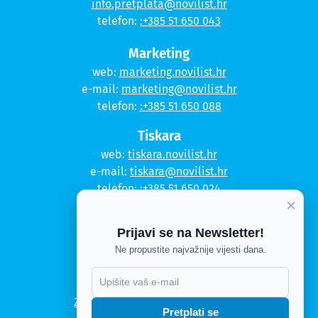
info.pretplata@novilist.hr
telefon:
:+385 51 650 043
Marketing
web:
marketing.novilist.hr
e-mail:
marketing@novilist.hr
telefon:
:+385 51 650 088
Tiskara
web:
tiskara.novilist.hr
e-mail:
tiskara@novilist.hr
telefon:
:+385 51 650 024
×
Copyright © 2020. Novi list
Prijavi se na Newsletter!
Kontakt
Ne propustite najvažnije vijesti dana.
Politika privatnosti
X
Politika kolačića
Zahtjev za pristup informacijama
Pretplati se