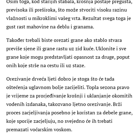
Osim toga, kod starijih stabala, krošnja postaje pregusta,
previsoka ili preširoka, što može stvoriti visoku razinu
vlažnosti u mikroklimi vašeg vrta. Rezultat svega toga je
gust rast mahovine na deblu i granama.
Također trebali biste orezati grane ako stablo stvara
previše sjene ili grane rastu uz zid kuće. Uklonite i sve
grane koje mogu predstavljati opasnost za druge, poput
onih koje strše na cestu ili uz staze.
Orezivanje drveća ljeti dobro je stoga što će tada
oštećenja uglavnom bolje zacijeliti. Topla sezona pravo
je vrijeme za prorjeđivanje krošnji i uklanjanje okomitih
vodenih izdanaka, takozvano ljetno orezivanje. Brži
proces zacjeljivanja posebno je koristan za debele grane,
koje sporije zacjeljuju, no svejedno će ih trebati
premazati voćarskim voskom.