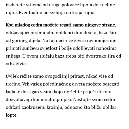
izaberete vrijeme od druge polovice lipnja do sredine
rujna. Eventualno od svibnja do kraja rujna.
Kod mladog cedra možete rezati samo njegove strane
,
održavajući piramidalni oblik pri dnu drveta, bazu širu
od gornjeg dijela. Na taj način će živica ravnomjernije
primati sunčevu svjetlost i bolje odolijevati nanosima
snijega. U ovom slučaju baza treba biti dvostruko šira od
vrha živice.
Uvijek režite samo ovogodišnji prirast, nikad više od
trećine. Vrh vašeg pojedinačnog drveta možete odrezati
kada je dostigao visinu koju ne želite prijeći ili koju
dozvoljavaju komunalni propisi. Nastojte svom cedru
održati zaokruženu krošnju, odnosno što bližu obliku
lopte.