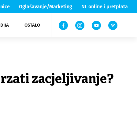
nice
Oglašavanje/Marketing
NL online i pretplata
DIJA
OSTALO
ar
ortovi
 List TV
entari
elgood
Lika & Senj
rzati zacjeljivanje?