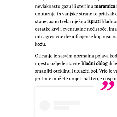
nevlaknastu gazu ili sterilnu
maramicu
unutarnje i s vanjske strane te pritisak
stane, usnu treba nježno
isprati
hladnom
ostatke krvi i eventualne nečistoće. Ima
niti agresivne dezinficijense koji nisu 
kožu.
Oticanje je sasvim normalna pojava kod 
mjesto ozljede stavite
hladni oblog
ili 
smanjiti oteklinu i ublažiti bol. Vrlo je 
jer time možete unijeti bakterije i uspor