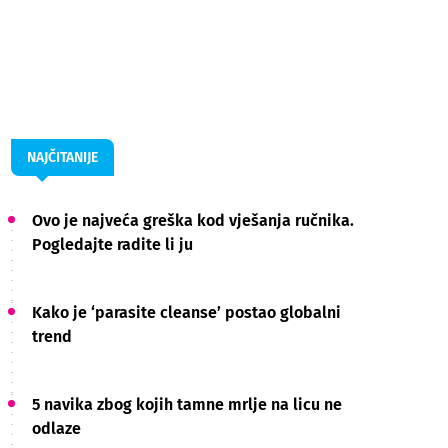
NAJČITANIJE
Ovo je najveća greška kod vješanja ručnika.
Pogledajte radite li ju
Kako je ‘parasite cleanse’ postao globalni
trend
5 navika zbog kojih tamne mrlje na licu ne
odlaze