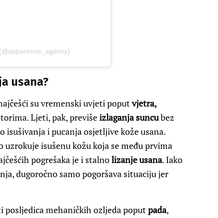
 (@apparence_agency)
ja usana?
najčešći su vremenski uvjeti poput
vjetra,
torima. Ljeti, pak, previše
izlaganja suncu
bez
 isušivanja i pucanja osjetljive kože usana.
o uzrokuje isušenu kožu koja se među prvima
jčešćih pogrešaka je i stalno
lizanje usana
. Iako
nja, dugoročno samo pogoršava situaciju jer
i posljedica mehaničkih ozljeda poput
pada
,