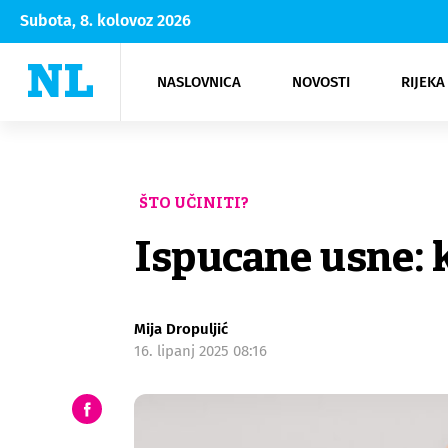
Subota, 8. kolovoz 2026
NASLOVNICA
NOVOSTI
RIJEKA
Rijeka
Kultura
Opatija
Hrvatsk
Moda
NK Rije
Sh
ŠTO UČINITI?
Ispucane usne: k
Mija Dropuljić
16. lipanj 2025 08:16