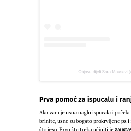
Objavu dijeli Sara Mousavi
Prva pomoć za ispucalu i ra
Ako vam je usna naglo ispucala i počela k
brinite, usne su bogato prokrvljene pa 
što jesu. Prvo što treba učiniti je
zaustav