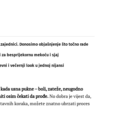
 zajednici. Donosimo objašnjenje što točno rade
ti za besprijekornu mekoću i sjaj
vni i večernji look u jednoj nijansi
 kada usna pukne – boli, zateže, neugodno
niti osim čekati da prođe.
No dobra je vijest da,
stavnih koraka, možete znatno ubrzati proces