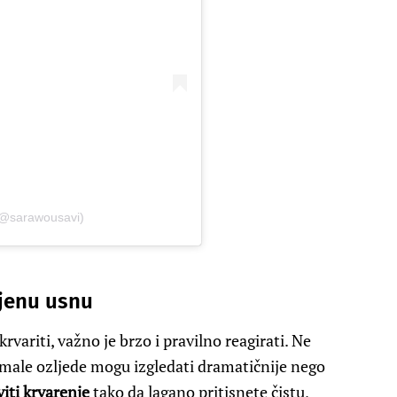
 (@sarawousavi)
njenu usnu
rvariti, važno je brzo i pravilno reagirati. Ne
i male ozljede mogu izgledati dramatičnije nego
iti krvarenje
tako da lagano pritisnete čistu,