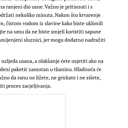
na ranjeni dio usne. Važno je pritisnuti i s
 održati nekoliko minuta. Nakon što krvarenje
, čistom vodom iz slavine kako biste uklonili
jte na umu da ne biste smjeli koristiti sapune
namijenjeni sluznici, jer mogu dodatno nadražiti
ozljeda usana, a olakšanje ćete osjetiti ako na
ledeni paketić zamotan u tkaninu. Hladnoća će
važno da ranu ne ližete, ne grickate i ne sišete,
iti proces zacjeljivanja.