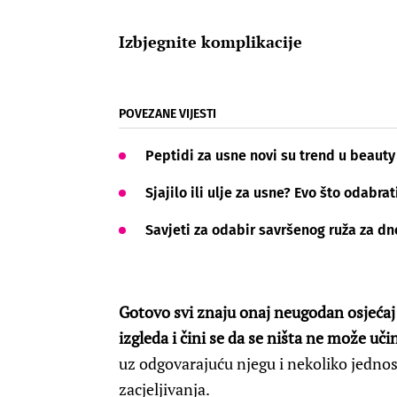
Izbjegnite komplikacije
POVEZANE VIJESTI
Peptidi za usne novi su trend u beauty
Sjajilo ili ulje za usne? Evo što odabra
Savjeti za odabir savršenog ruža za dne
Gotovo svi znaju onaj neugodan osjećaj
izgleda i čini se da se ništa ne može uči
uz odgovarajuću njegu i nekoliko jedno
zacjeljivanja.