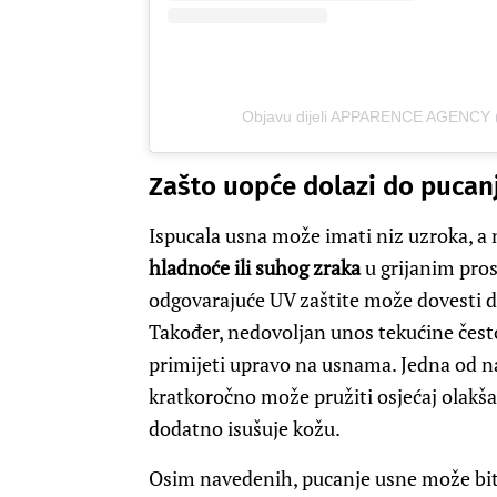
Objavu dijeli APPARENCE AGENCY
Zašto uopće dolazi do pucan
Ispucala usna može imati niz uzroka, a 
hladnoće ili suhog zraka
u grijanim pros
odgovarajuće UV zaštite može dovesti do
Također, nedovoljan unos tekućine čest
primijeti upravo na usnama. Jedna od na
kratkoročno može pružiti osjećaj olakša
dodatno isušuje kožu.
Osim navedenih, pucanje usne može bit