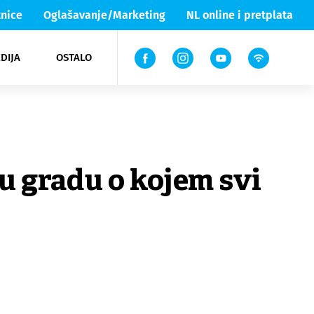
nice
Oglašavanje/Marketing
NL online i pretplata
DIJA
OSTALO
ar
ortovi
 List TV
entari
elgood
Lika & Senj
u gradu o kojem svi