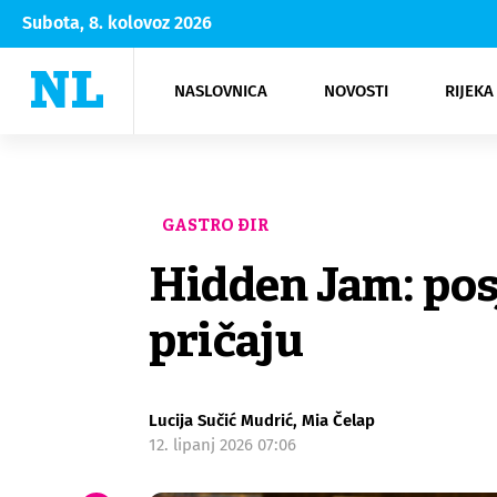
Subota, 8. kolovoz 2026
NASLOVNICA
NOVOSTI
RIJEKA
Rijeka
Kultura
Opatija
Hrvatsk
Moda
NK Rije
Sh
GASTRO ĐIR
Hidden Jam: pos
pričaju
Lucija Sučić Mudrić, Mia Čelap
12. lipanj 2026 07:06