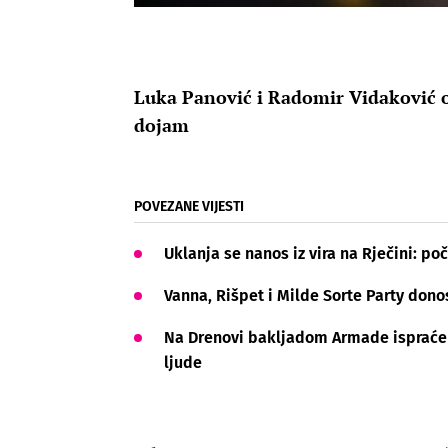
Luka Panović i Radomir Vidaković ot
dojam
POVEZANE VIJESTI
Uklanja se nanos iz vira na Rječini: poč
Vanna, Rišpet i Milde Sorte Party dono
Na Drenovi bakljadom Armade ispraćen 
ljude