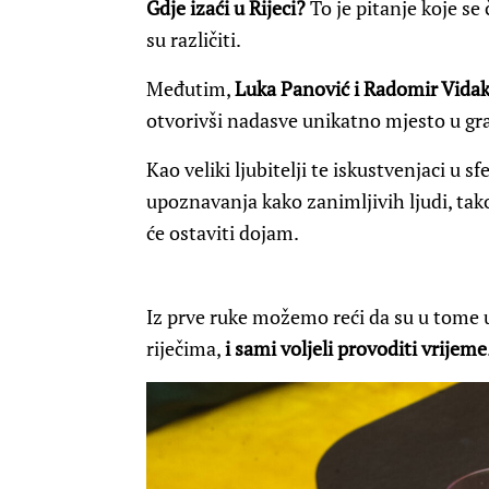
Gdje izaći u Rijeci?
To je pitanje koje se
su različiti.
Međutim,
Luka Panović i Radomir Vidak
otvorivši nadasve unikatno mjesto u gr
Kao veliki ljubitelji te iskustvenjaci u s
upoznavanja kako zanimljivih ljudi, tako 
će ostaviti dojam.
Iz prve ruke možemo reći da su u tome us
riječima,
i sami voljeli provoditi vrijeme