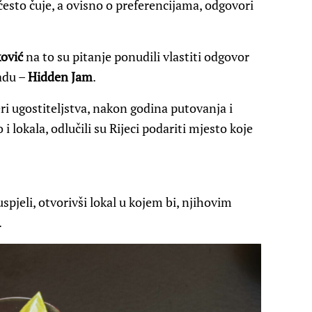
 često čuje, a ovisno o preferencijama, odgovori
ović
na to su pitanje ponudili vlastiti odgovor
adu –
Hidden Jam
.
feri ugostiteljstva, nakon godina putovanja i
i lokala, odlučili su Rijeci podariti mjesto koje
pjeli, otvorivši lokal u kojem bi, njihovim
.