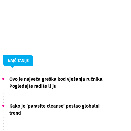
NAJČITANIJE
Ovo je najveća greška kod vješanja ručnika.
Pogledajte radite li ju
Kako je ‘parasite cleanse’ postao globalni
trend