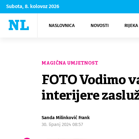
Subota, 8. kolovoz 2026
NASLOVNICA
NOVOSTI
RIJEKA
Rijeka
Kultura
Opatija
Hrvatsk
Moda
NK Rije
Sh
MAGIČNA UMJETNOST
FOTO Vodimo vas 
interijere zaslu
Sanda Milinković Frank
30. lipanj 2024 08:57