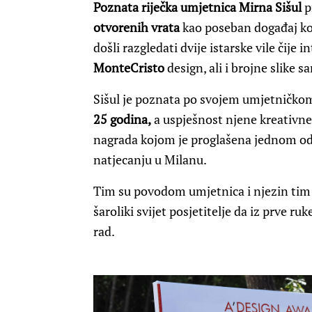
Poznata riječka umjetnica Mirna Sišul
p
otvorenih vrata
kao poseban događaj koji
došli razgledati dvije istarske vile čije 
MonteCristo
design, ali i brojne slike 
Sišul je poznata po svojem umjetničkom 
25 godina,
a uspješnost njene kreativne 
nagrada kojom je proglašena jednom od n
natjecanju u Milanu.
Tim su povodom umjetnica i njezin tim 
šaroliki svijet posjetitelje da iz prve 
rad.