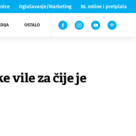
nice
Oglašavanje/Marketing
NL online i pretplata
DIJA
OSTALO
ar
ortovi
 List TV
entari
elgood
Lika & Senj
vile za čije je