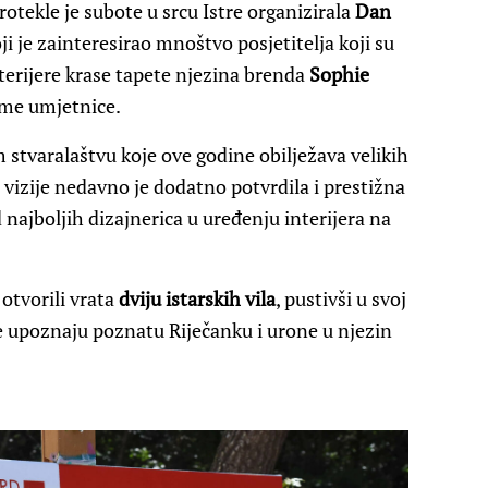
rotekle je subote u srcu Istre organizirala
Dan
 je zainteresirao mnoštvo posjetitelja koji su
interijere krase tapete njezina brenda
Sophie
same umjetnice.
stvaralaštvu koje ove godine obilježava velikih
vizije nedavno je dodatno potvrdila i prestižna
ajboljih dizajnerica u uređenju interijera na
otvorili vrata
dviju istarskih vila
, pustivši u svoj
ruke upoznaju poznatu Riječanku i urone u njezin