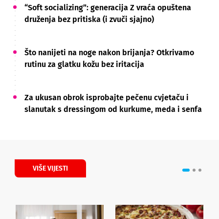
“Soft socializing”: generacija Z vraća opuštena
druženja bez pritiska (i zvuči sjajno)
Što nanijeti na noge nakon brijanja? Otkrivamo
rutinu za glatku kožu bez iritacija
Za ukusan obrok isprobajte pečenu cvjetaču i
slanutak s dressingom od kurkume, meda i senfa
VIŠE VIJESTI