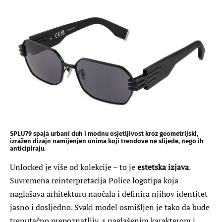
SPLU79 spaja urbani duh i modnu osjetljivost kroz geometrijski,
izražen dizajn namijenjen onima koji trendove ne slijede, nego ih
anticipiraju.
Unlocked je više od kolekcije – to je
estetska izjava
.
Suvremena reinterpretacija Police logotipa koja
naglašava arhitekturu naočala i definira njihov identitet
jasno i dosljedno. Svaki model osmišljen je tako da bude
trenutačno prepoznatljiv, s naglašenim karakterom i