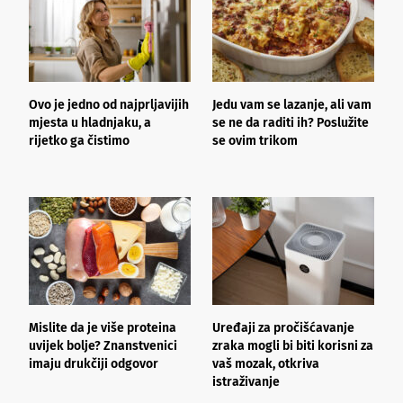
Ovo je jedno od najprljavijih
Jedu vam se lazanje, ali vam
B
mjesta u hladnjaku, a
se ne da raditi ih? Poslužite
p
rijetko ga čistimo
se ovim trikom
k
s
Mislite da je više proteina
Uređaji za pročišćavanje
B
uvijek bolje? Znanstvenici
zraka mogli bi biti korisni za
r
imaju drukčiji odgovor
vaš mozak, otkriva
n
istraživanje
l