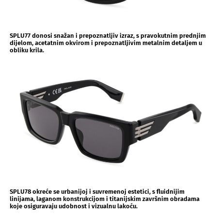
SPLU77 donosi snažan i prepoznatljiv izraz, s pravokutnim prednjim
dijelom, acetatnim okvirom i prepoznatljivim metalnim detaljem u
obliku krila.
SPLU78 okreće se urbanijoj i suvremenoj estetici, s fluidnijim
linijama, laganom konstrukcijom i titanijskim završnim obradama
koje osiguravaju udobnost i vizualnu lakoću.