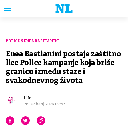
POLICE X ENEA BASTIANINI
Enea Bastianini postaje zaštitno
lice Police kampanje koja briše
granicu između staze i
svakodnevnog života
Life
26. svibanj 2026 09:57