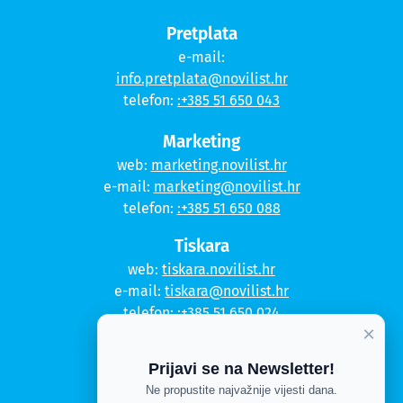
Pretplata
e-mail:
info.pretplata@novilist.hr
telefon:
:+385 51 650 043
Marketing
web:
marketing.novilist.hr
e-mail:
marketing@novilist.hr
telefon:
:+385 51 650 088
Tiskara
web:
tiskara.novilist.hr
e-mail:
tiskara@novilist.hr
telefon:
:+385 51 650 024
×
Copyright © 2020. Novi list
Prijavi se na Newsletter!
Ne propustite najvažnije vijesti dana.
Kontakt