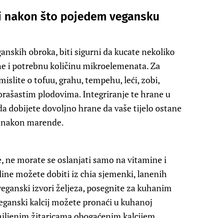
i nakon što pojedem vegansku
anskih obroka, biti sigurni da kucate nekoliko
ne i potrebnu količinu mikroelemenata. Za
islite o tofuu, grahu, tempehu, leći, zobi,
orašastim plodovima. Integriranje te hrane u
a dobijete dovoljno hrane da vaše tijelo ostane
o nakon marende.
e, ne morate se oslanjati samo na vitamine i
ne možete dobiti iz chia sjemenki, lanenih
eganski izvori željeza, posegnite za kuhanim
ganski kalcij možete pronaći u kuhanoj
iljenim žitaricama obogaćenim kalcijem..