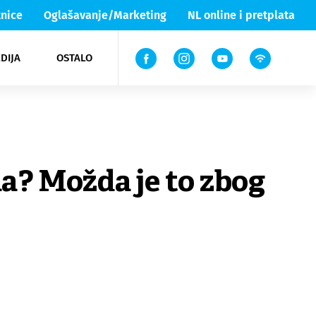
nice
Oglašavanje/Marketing
NL online i pretplata
DIJA
OSTALO
ar
ortovi
 List TV
entari
elgood
Lika & Senj
a? Možda je to zbog