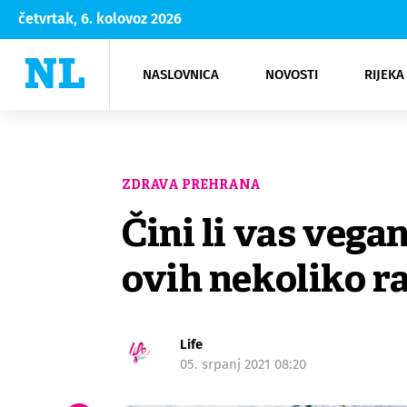
četvrtak, 6. kolovoz 2026
NASLOVNICA
NOVOSTI
RIJEKA
Rijeka
Kultura
Opatija
Hrvatsk
Moda
NK Rije
Sh
ZDRAVA PREHRANA
Čini li vas veg
ovih nekoliko r
Life
05. srpanj 2021 08:20