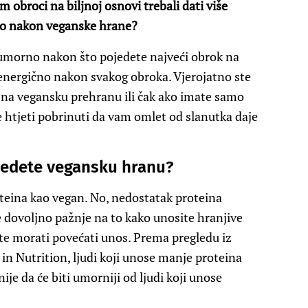
am obroci na biljnoj osnovi trebali dati više
rno nakon veganske hrane?
 umorno nakon što pojedete najveći obrok na
i energično nakon svakog obroka. Vjerojatno ste
i na vegansku prehranu ili čak ako imate samo
e htjeti pobrinuti da vam omlet od slanutka daje
jedete vegansku hranu?
oteina kao vegan. No, nedostatak proteina
 dovoljno pažnje na to kako unosite hranjive
te morati povećati unos. Prema pregledu iz
n Nutrition, ljudi koji unose manje proteina
nije da će biti umorniji od ljudi koji unose