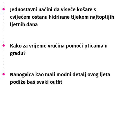
Jednostavni načini da viseće košare s
cvijećem ostanu hidrirane tijekom najtoplijih
ljetnih dana
Kako za vrijeme vrućina pomoći pticama u
gradu?
Nanogvica kao mali modni detalj ovog ljeta
podiže baš svaki outfit