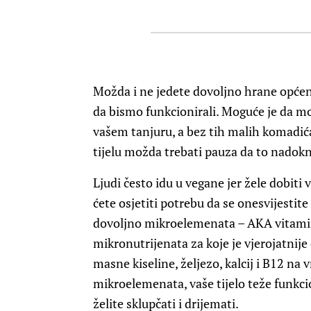
Možda i ne jedete dovoljno hrane općen
da bismo funkcionirali. Moguće je da m
vašem tanjuru, a bez tih malih komadić
tijelu možda trebati pauza da to nadokn
Ljudi često idu u vegane jer žele dobiti 
ćete osjetiti potrebu da se onesvijestit
dovoljno mikroelemenata – AKA vitamina
mikronutrijenata za koje je vjerojatnij
masne kiseline, željezo, kalcij i B12 na
mikroelemenata, vaše tijelo teže funkci
želite sklupčati i drijemati.