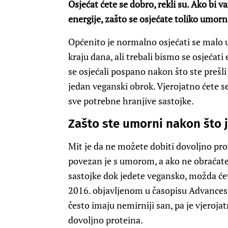
Osjećat ćete se dobro, rekli su. Ako bi v
energije, zašto se osjećate toliko umo
Općenito je normalno osjećati se malo
kraju dana, ali trebali bismo se osjećat
se osjećali pospano nakon što ste prešl
jedan veganski obrok. Vjerojatno ćete s
sve potrebne hranjive sastojke.
Zašto ste umorni nakon što 
Mit je da ne možete dobiti dovoljno pr
povezan je s umorom, a ako ne obraćate
sastojke dok jedete vegansko, možda će
2016. objavljenom u časopisu Advances i
često imaju nemirniji san, pa je vjerojat
dovoljno proteina.