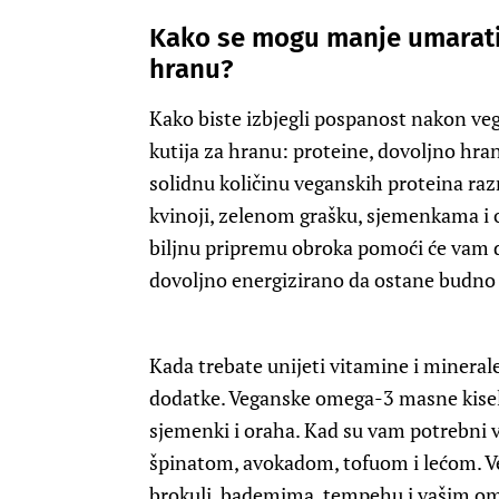
Kako se mogu manje umarat
hranu?
Kako biste izbjegli pospanost nakon veg
kutija za hranu: proteine, dovoljno hra
solidnu količinu veganskih proteina razm
kvinoji, zelenom grašku, sjemenkama i 
biljnu pripremu obroka pomoći će vam d
dovoljno energizirano da ostane budn
Kada trebate unijeti vitamine i mineral
dodatke. Veganske omega-3 masne kiseli
sjemenki i oraha. Kad su vam potrebni v
špinatom, avokadom, tofuom i lećom. Ve
brokuli, bademima, tempehu i vašim om