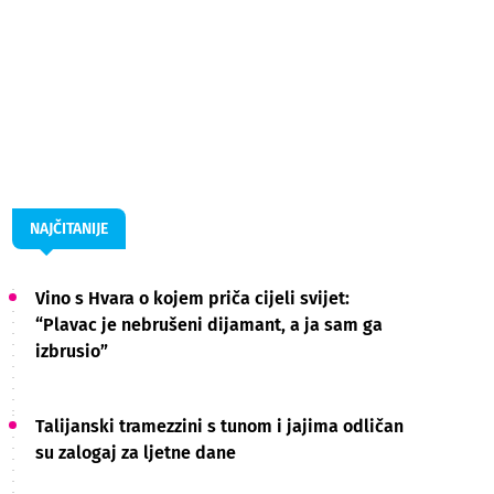
NAJČITANIJE
Vino s Hvara o kojem priča cijeli svijet:
“Plavac je nebrušeni dijamant, a ja sam ga
izbrusio”
Talijanski tramezzini s tunom i jajima odličan
su zalogaj za ljetne dane