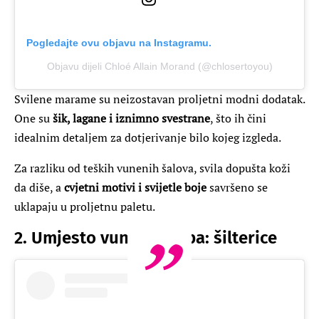
Pogledajte ovu objavu na Instagramu.
Objavu dijeli Chloé Allain Morand (@chlosertoyou)
Svilene marame su neizostavan proljetni modni dodatak.
One su
šik, lagane i iznimno svestrane
, što ih čini
idealnim detaljem za dotjerivanje bilo kojeg izgleda.
Za razliku od teških vunenih šalova, svila dopušta koži
da diše, a
cvjetni motivi i svijetle boje
savršeno se
uklapaju u proljetnu paletu.
2. Umjesto vunenih kapa: šilterice