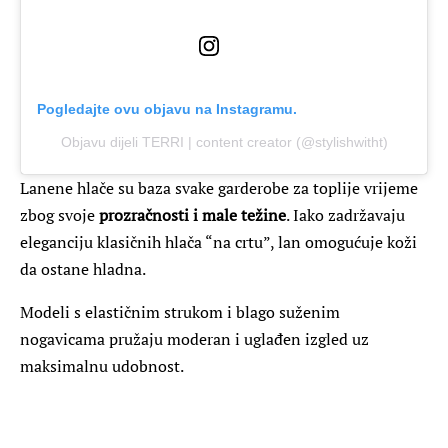
Pogledajte ovu objavu na Instagramu.
Objavu dijeli TERRI | content creator (@stylishwitht)
Lanene hlače su baza svake garderobe za toplije vrijeme
zbog svoje
prozračnosti i male težine
. Iako zadržavaju
eleganciju klasičnih hlača “na crtu”, lan omogućuje koži
da ostane hladna.
Modeli s elastičnim strukom i blago suženim
nogavicama pružaju moderan i uglađen izgled uz
maksimalnu udobnost.