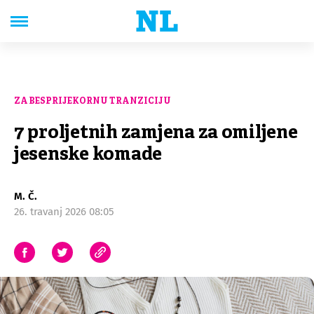
ZA BESPRIJEKORNU TRANZICIJU
7 proljetnih zamjena za omiljene
jesenske komade
M. Č.
26. travanj 2026 08:05