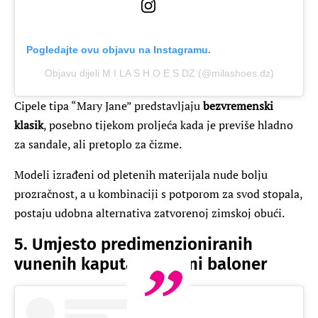
Pogledajte ovu objavu na Instagramu.
Objavu dijeli M I LA S H O E S DZ (@milashoes.dz)
Cipele tipa “Mary Jane” predstavljaju
bezvremenski
klasik
, posebno tijekom proljeća kada je previše hladno
za sandale, ali pretoplo za čizme.
Modeli izrađeni od pletenih materijala nude bolju
prozračnost, a u kombinaciji s potporom za svod stopala,
postaju udobna alternativa zatvorenoj zimskoj obući.
5. Umjesto predimenzioniranih
vunenih kaputa: klasični baloner