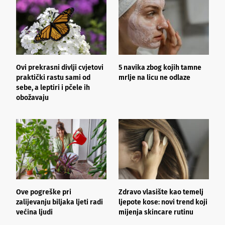
Ovi prekrasni divlji cvjetovi
5 navika zbog kojih tamne
K
praktički rastu sami od
mrlje na licu ne odlaze
p
sebe, a leptiri i pčele ih
obožavaju
Ove pogreške pri
Zdravo vlasište kao temelj
3
zalijevanju biljaka ljeti radi
ljepote kose: novi trend koji
i
većina ljudi
mijenja skincare rutinu
h