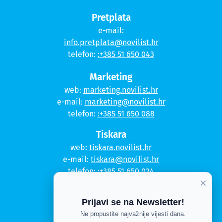
Pretplata
e-mail:
info.pretplata@novilist.hr
telefon:
:+385 51 650 043
Marketing
web:
marketing.novilist.hr
e-mail:
marketing@novilist.hr
telefon:
:+385 51 650 088
Tiskara
web:
tiskara.novilist.hr
e-mail:
tiskara@novilist.hr
telefon:
:+385 51 650 024
×
Copyright © 2020. Novi list
Prijavi se na Newsletter!
Kontakt
Ne propustite najvažnije vijesti dana.