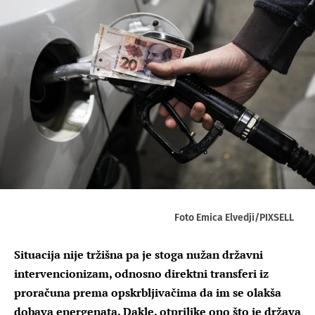
Foto Emica Elvedji/PIXSELL
Situacija nije tržišna pa je stoga nužan državni
intervencionizam, odnosno direktni transferi iz
proračuna prema opskrbljivačima da im se olakša
dobava energenata. Dakle, otprilike ono što je država