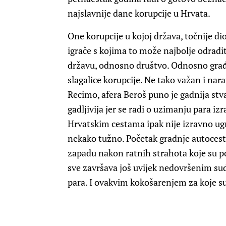
najslavnije dane korupcije u Hrvata.
One korupcije u kojoj država, točnije di
igrače s kojima to može najbolje odradit
državu, odnosno društvo. Odnosno građa
slagalice korupcije. Ne tako važan i na
Recimo, afera Beroš puno je gadnija stva
gadljivija jer se radi o uzimanju para i
Hrvatskim cestama ipak nije izravno ugro
nekako tužno. Početak gradnje autocest
zapadu nakon ratnih strahota koje su po
sve završava još uvijek nedovršenim sud
para. I ovakvim kokošarenjem za koje su