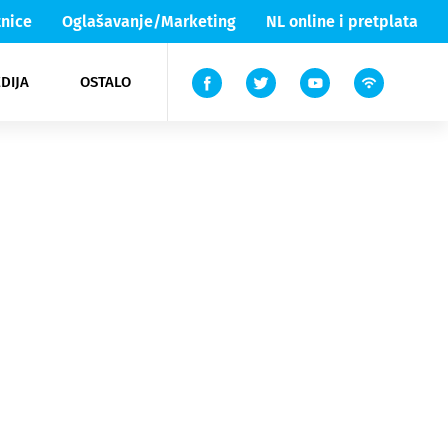
nice
Oglašavanje/Marketing
NL online i pretplata
DIJA
OSTALO
ar
ortovi
 List TV
entari
elgood
Lika & Senj