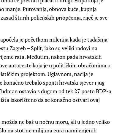
 onda će prestati plaćati i drugi. Ekipa koja je
uno manje. Putovanja, obnova kuće, kupnja
zasad šturih policijskih priopćenja, riječ je sve
apočela je početkom milenija kada je tadašnja
tu Zagreb – Split, iako su veliki radovi na
 vrijeme rata. Međutim, nakon pada hrvatskih
e ove autoceste koja je u političkim obračunima u
ističkim projektom. Uglavnom, nacija je
e konačno trebalo spojiti hrvatski sjever i jug
 Tuđman ostavio s dugom od tek 27 posto BDP-a
žišta iskorišteno da se konačno ostvari ovaj
 možda ne baš u noćnu moru, ali u jedno veliko
ušlo na stotine milijuna eura namijenjenih