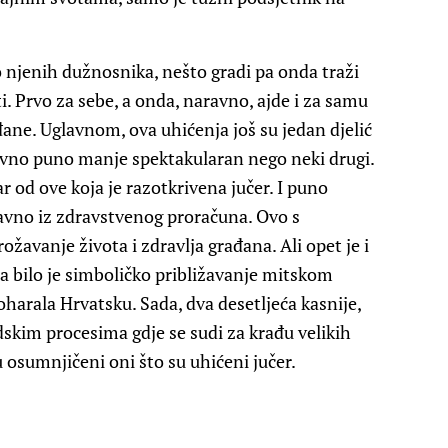
o njenih dužnosnika, nešto gradi pa onda traži
i. Prvo za sebe, a onda, naravno, ajde i za samu
ne. Uglavnom, ova uhićenja još su jedan djelić
ravno puno manje spektakularan nego neki drugi.
r od ove koja je razotkrivena jučer. I puno
zravno iz zdravstvenog proračuna. Ovo s
žavanje života i zdravlja građana. Ali opet je i
a bilo je simboličko približavanje mitskom
harala Hrvatsku. Sada, dva desetljeća kasnije,
skim procesima gdje se sudi za krađu velikih
 osumnjičeni oni što su uhićeni jučer.