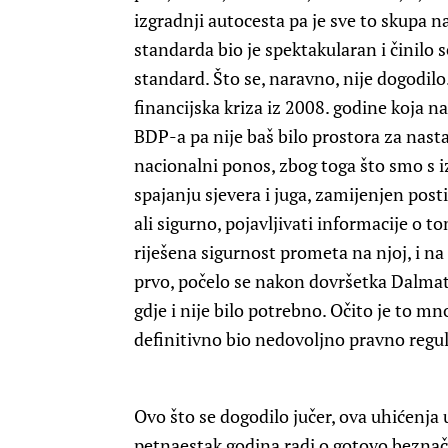
izgradnji autocesta pa je sve to skupa 
standarda bio je spektakularan i činilo 
standard. Što se, naravno, nije dogodilo
financijska kriza iz 2008. godine koja 
BDP-a pa nije baš bilo prostora za nasta
nacionalni ponos, zbog toga što smo s i
spajanju sjevera i juga, zamijenjen post
ali sigurno, pojavljivati informacije o t
riješena sigurnost prometa na njoj, i n
prvo, počelo se nakon dovršetka Dalmati
gdje i nije bilo potrebno. Očito je to m
definitivno bio nedovoljno pravno regu
Ovo što se dogodilo jučer, ova uhićenja 
petnaestak godina radi o gotovo beznač