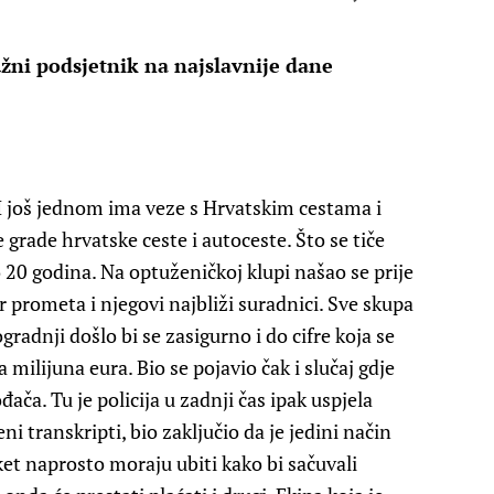
užni podsjetnik na najslavnije dane
I još jednom ima veze s Hrvatskim cestama i
grade hrvatske ceste i autoceste. Što se tiče
o 20 godina. Na optuženičkoj klupi našao se prije
 prometa i njegovi najbliži suradnici. Sve skupa
ogradnji došlo bi se zasigurno i do cifre koja se
milijuna eura. Bio se pojavio čak i slučaj gdje
ača. Tu je policija u zadnji čas ipak uspjela
eni transkripti, bio zaključio da je jedini način
eket naprosto moraju ubiti kako bi sačuvali