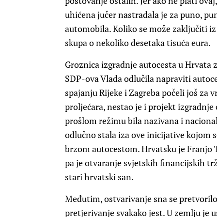
poštovanje ostalih. Jer ako ne plati ovaj,
uhićena jučer nastradala je za puno, p
automobila. Koliko se može zaključiti iz 
skupa o nekoliko desetaka tisuća eura.
Groznica izgradnje autocesta u Hrvata z
SDP-ova Vlada odlučila napraviti autoces
spajanju Rijeke i Zagreba počeli još za
proljećara, nestao je i projekt izgradnj
prošlom režimu bila nazivana i nacional
odlučno stala iza ove inicijative kojom s
brzom autocestom. Hrvatsku je Franjo
pa je otvaranje svjetskih financijskih tr
stari hrvatski san.
Međutim, ostvarivanje sna se pretvorilo
pretjerivanje svakako jest. U zemlju je 