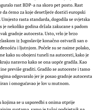
naguralo rast BDP-a na skoro pet posto. Rast
se da ćemo za koje desetljeće dostići europski
. Umjesto rasta standarda, dogodila se svjetska
nas je nekoliko godina držala zakucane s padom
vak gradnje autocesta. Usto, vrlo je brzo
zlaskom iz Jugoslavije konačno ostvarili san o
iđenošću i ljutnjom. Počele su se naime polako,
ome kako su obojeni tuneli na autocesti, kako je
a kraju naravno kako se ona uopće gradila. Kao
ne previše graditi. Gradilo se autoceste i tamo
nogima odgovaralo jer je posao gradnje autocesta
liran i omogućavao je lov u mutnom.
u kojima se u usporedbi s onima otprije
ajnim svotama, samo je tužni podsjetnik na