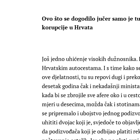
Ovo što se dogodilo jučer samo je t
korupcije u Hrvata
Još jedno uhićenje visokih dužnosnika. 
Hrvatskim autocestama. I s time kako se 
ove djelatnosti, tu su repovi dugi i prek
desetak godina čak i nekadašnji ministar
kada bi se zbrojile sve afere oko i u cest
mjeri u desecima, možda čak i stotinama 
se pripremalo i ubojstvo jednog podizvođ
uhititi dvojac koji je, svjedoče to objavlj
da podizvođača koji je odbijao platiti r