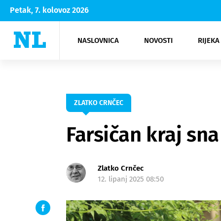
Petak, 7. kolovoz 2026
NASLOVNICA
NOVOSTI
RIJEKA
Rijeka
Kultura
Opatija
Hrvatsk
Moda
NK Rije
Sh
ZLATKO CRNČEC
Farsičan kraj sn
Zlatko Crnčec
12. lipanj 2025 08:50