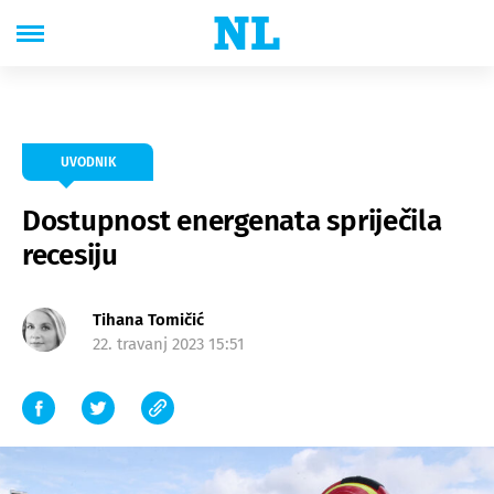
UVODNIK
Dostupnost energenata spriječila
recesiju
Tihana Tomičić
22. travanj 2023 15:51