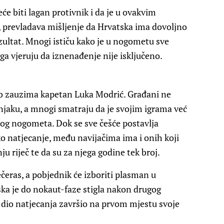
će biti lagan protivnik i da je u ovakvim
, prevladava mišljenje da Hrvatska ima dovoljno
rezultat. Mnogi ističu kako je u nogometu sve
ga vjeruju da iznenađenje nije isključeno.
 zauzima kapetan Luka Modrić. Građani ne
njaku, a mnogi smatraju da je svojim igrama već
og nogometa. Dok se sve češće postavlja
iko natjecanje, među navijačima ima i onih koji
ju riječ te da su za njega godine tek broj.
čeras, a pobjednik će izboriti plasman u
ska je do nokaut-faze stigla nakon drugog
i dio natjecanja završio na prvom mjestu svoje