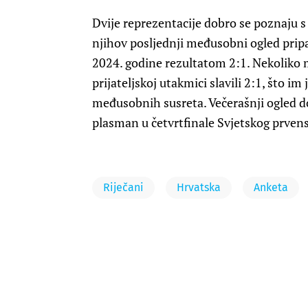
Dvije reprezentacije dobro se poznaju s v
njihov posljednji međusobni ogled pripa
2024. godine rezultatom 2:1. Nekoliko mj
prijateljskoj utakmici slavili 2:1, što 
međusobnih susreta. Večerašnji ogled don
plasman u četvrtfinale Svjetskog prvens
Riječani
Hrvatska
Anketa