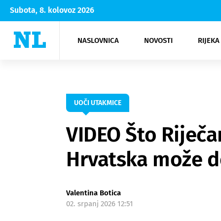
Subota, 8. kolovoz 2026
NASLOVNICA
NOVOSTI
RIJEKA
Rijeka
Kultura
Opatija
Hrvatsk
Moda
NK Rije
Sh
UOČI UTAKMICE
VIDEO Što Riječa
Hrvatska može do
Valentina Botica
02. srpanj 2026 12:51