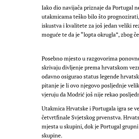
Iako dio navijača priznaje da Portugal ne
utakmicama teško bilo što prognozirati
iskustva i kvalitete za još jedan veliki 
moguće te da je “lopta okrugla”, zbog če
Posebno mjesto u razgovorima ponovno
skrivaju divljenje prema hrvatskom vez
odavno osigurao status legende hrvatsk
pitanje je li ovo njegovo posljednje vel
vjeruju da Modrić još nije rekao posljedn
Utakmica Hrvatske i Portugala igra se ve
četvrtfinale Svjetskog prvenstva. Hrvat
mjesta u skupini, dok je Portugal grupn
skupine.