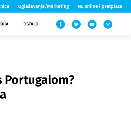
nice
Oglašavanje/Marketing
NL online i pretplata
DIJA
OSTALO
ar
ortovi
 List TV
entari
elgood
Lika & Senj
 s Portugalom?
ta