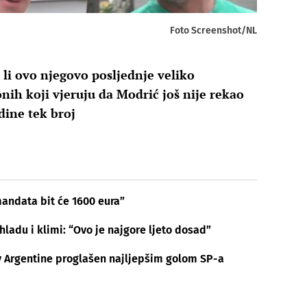
Foto Screenshot/NL
e li ovo njegovo posljednje veliko
nih koji vjeruju da Modrić još nije rekao
dine tek broj
mandata bit će 1600 eura”
hladu i klimi: “Ovo je najgore ljeto dosad”
v Argentine proglašen najljepšim golom SP-a