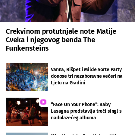
Crekvinom protutnjale note Matije
Cveka i njegovog benda The
Funkensteins
Vanna, Rišpet i Milde Sorte Party
donose tri nezaboravne večeri na
Ljetu na Gradini
“Face On Your Phone”: Baby
Lasagna predstavlja treći singl s
nadolazećeg albuma