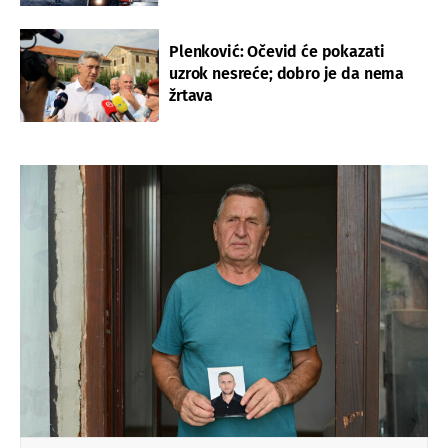
Plenković: Očevid će pokazati
uzrok nesreće; dobro je da nema
žrtava