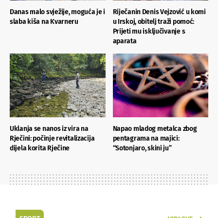
Danas malo svježije, moguća je i
Riječanin Denis Vejzović u komi
slaba kiša na Kvarneru
u Irskoj, obitelj traži pomoć:
Prijeti mu isključivanje s
aparata
Uklanja se nanos iz vira na
Napao mladog metalca zbog
Rječini: počinje revitalizacija
pentagrama na majici:
dijela korita Rječine
“Sotonjaro, skini ju”