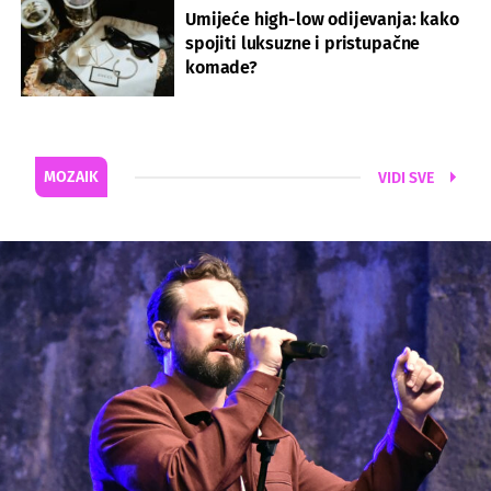
Umijeće high-low odijevanja: kako
spojiti luksuzne i pristupačne
komade?
MOZAIK
VIDI SVE