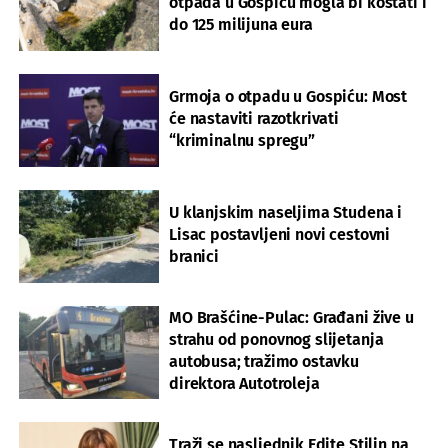
otpada u Gospiću mogla bi koštati i
do 125 milijuna eura
Grmoja o otpadu u Gospiću: Most
će nastaviti razotkrivati
“kriminalnu spregu”
U klanjskim naseljima Studena i
Lisac postavljeni novi cestovni
branici
MO Brašćine-Pulac: Građani žive u
strahu od ponovnog slijetanja
autobusa; tražimo ostavku
direktora Autotroleja
Traži se nasljednik Edite Stilin na