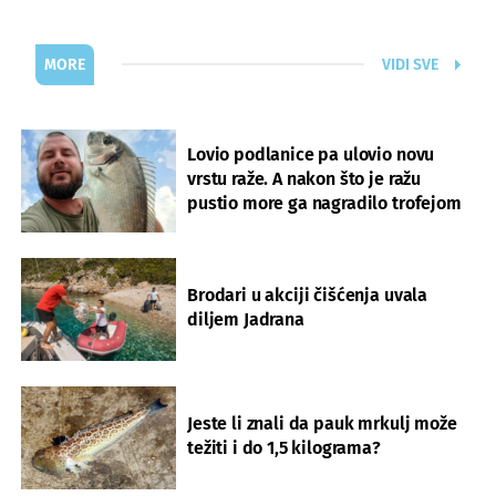
MORE
VIDI SVE
Lovio podlanice pa ulovio novu
vrstu raže. A nakon što je ražu
pustio more ga nagradilo trofejom
Brodari u akciji čišćenja uvala
diljem Jadrana
Jeste li znali da pauk mrkulj može
težiti i do 1,5 kilograma?