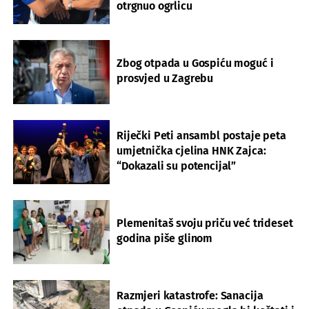
otrgnuo ogrlicu
Zbog otpada u Gospiću moguć i
prosvjed u Zagrebu
Riječki Peti ansambl postaje peta
umjetnička cjelina HNK Zajca:
“Dokazali su potencijal”
Plemenitaš svoju priču već trideset
godina piše glinom
Razmjeri katastrofe: Sanacija