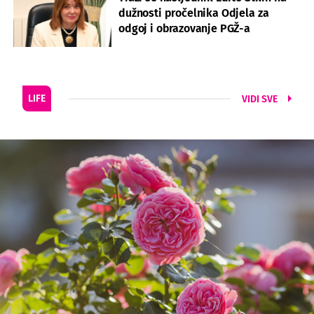
dužnosti pročelnika Odjela za
odgoj i obrazovanje PGŽ-a
LIFE
VIDI SVE