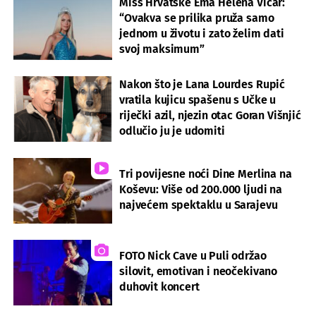
Miss Hrvatske Ema Helena Vičar:
“Ovakva se prilika pruža samo
jednom u životu i zato želim dati
svoj maksimum”
Nakon što je Lana Lourdes Rupić
vratila kujicu spašenu s Učke u
riječki azil, njezin otac Goran Višnjić
odlučio ju je udomiti
Tri povijesne noći Dine Merlina na
Koševu: Više od 200.000 ljudi na
najvećem spektaklu u Sarajevu
FOTO Nick Cave u Puli održao
silovit, emotivan i neočekivano
duhovit koncert