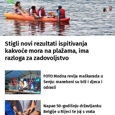
Stigli novi rezultati ispitivanja
kakvoće mora na plažama, ima
razloga za zadovoljstvo
FOTO Modna revija maškarada u
Senju: manekeni su bili i djeca i
odrasli
Napao 50-godišnju državljanku
Belgije u Rijeci te joj s vrata