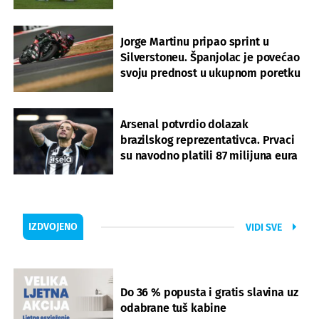
Jorge Martinu pripao sprint u
Silverstoneu. Španjolac je povećao
svoju prednost u ukupnom poretku
Arsenal potvrdio dolazak
brazilskog reprezentativca. Prvaci
su navodno platili 87 milijuna eura
IZDVOJENO
VIDI SVE
Do 36 % popusta i gratis slavina uz
odabrane tuš kabine