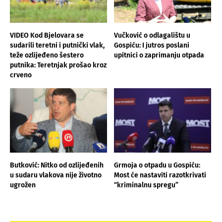
VIDEO Kod Bjelovara se
Vučković o odlagalištu u
sudarili teretni i putnički vlak,
Gospiću: I jutros poslani
teže ozlijeđeno šestero
upitnici o zaprimanju otpada
putnika: Teretnjak prošao kroz
crveno
Butković: Nitko od ozlijeđenih
Grmoja o otpadu u Gospiću:
u sudaru vlakova nije životno
Most će nastaviti razotkrivati
ugrožen
“kriminalnu spregu”