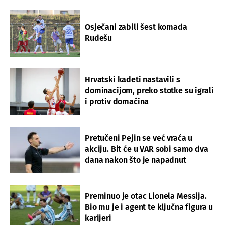
Osječani zabili šest komada
Rudešu
Hrvatski kadeti nastavili s
dominacijom, preko stotke su igrali
i protiv domaćina
Pretučeni Pejin se već vraća u
akciju. Bit će u VAR sobi samo dva
dana nakon što je napadnut
Preminuo je otac Lionela Messija.
Bio mu je i agent te ključna figura u
karijeri