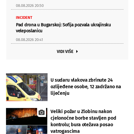
08.08.2026 20:50
INCIDENT
Pad drona u Bugarskoj: Sofija pozvala ukrajinsku
veleposlanicu
08.08.2026 20:41
VIDI VIŠE
U sudaru vlakova zbrinute 24
ozlijeđene osobe, 12 zadržano na
liječenju
Veliki požar u Zlobinu nakon
cjelonoćne borbe stavljen pod
kontrolu; bura otežava posao
vatrogascima