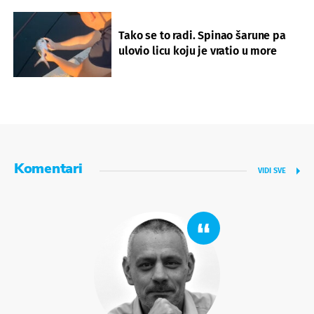
Tako se to radi. Spinao šarune pa
ulovio licu koju je vratio u more
Komentari
VIDI SVE