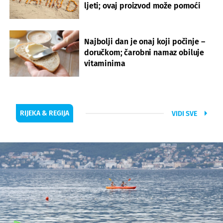
ljeti; ovaj proizvod može pomoći
Najbolji dan je onaj koji počinje –
doručkom; čarobni namaz obiluje
vitaminima
RIJEKA & REGIJA
VIDI SVE