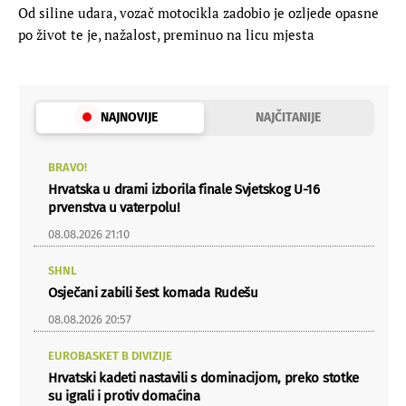
Od siline udara, vozač motocikla zadobio je ozljede opasne
po život te je, nažalost, preminuo na licu mjesta
NAJNOVIJE
NAJČITANIJE
BRAVO!
Hrvatska u drami izborila finale Svjetskog U-16
prvenstva u vaterpolu!
08.08.2026 21:10
SHNL
Osječani zabili šest komada Rudešu
08.08.2026 20:57
EUROBASKET B DIVIZIJE
Hrvatski kadeti nastavili s dominacijom, preko stotke
su igrali i protiv domaćina