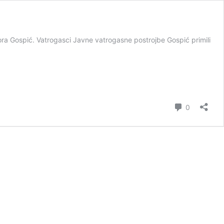
ora Gospić. Vatrogasci Javne vatrogasne postrojbe Gospić primili
lili
vorsku
ju
piću,
komentar
0
ro
šili