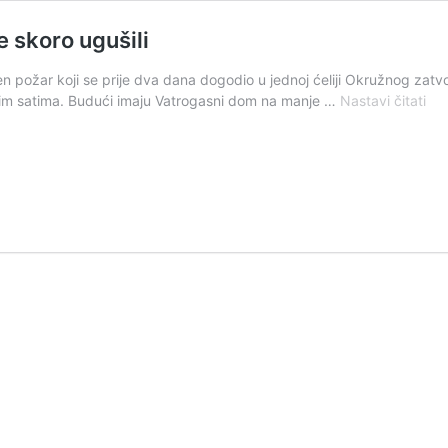
e skoro ugušili
n požar koji se prije dva dana dogodio u jednoj ćeliji Okružnog zatv
Zapa
nim satima. Budući imaju Vatrogasni dom na manje …
Nastavi čitati
zat
ćeli
u
Gos
pa
se
sko
ugu