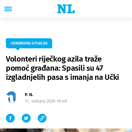
IZVANREDNA SITUACIJA
Volonteri riječkog azila traže
pomoć građana: Spasili su 47
izgladnjelih pasa s imanja na Učki
P. N.
11. svibanj 2026 16:48