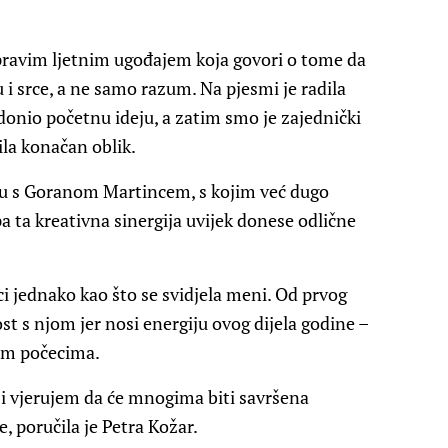
 pravim ljetnim ugođajem koja govori o tome da
ju i srce, a ne samo razum. Na pjesmi je radila
donio početnu ideju, a zatim smo je zajednički
bila konačan oblik.
ju s Goranom Martincem, s kojim već dugo
a ta kreativna sinergija uvijek donese odlične
ci jednako kao što se svidjela meni. Od prvog
t s njom jer nosi energiju ovog dijela godine –
vim počecima.
 i vjerujem da će mnogima biti savršena
e, poručila je Petra Kožar.