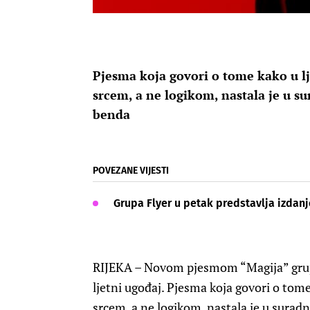
Pjesma koja govori o tome kako u l
srcem, a ne logikom, nastala je u s
benda
POVEZANE VIJESTI
Grupa Flyer u petak predstavlja izdanj
RIJEKA – Novom pjesmom “Magija” grupa
ljetni ugođaj. Pjesma koja govori o tom
srcem, a ne logikom, nastala je u surad