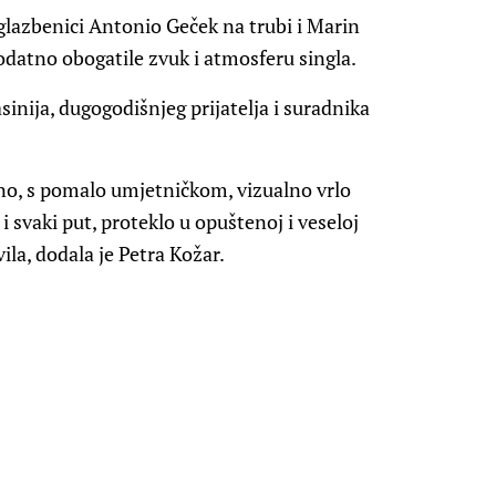
 glazbenici Antonio Geček na trubi i Marin
odatno obogatile zvuk i atmosferu singla.
sinija, dugogodišnjeg prijatelja i suradnika
sno, s pomalo umjetničkom, vizualno vrlo
 svaki put, proteklo u opuštenoj i veseloj
vila, dodala je Petra Kožar.