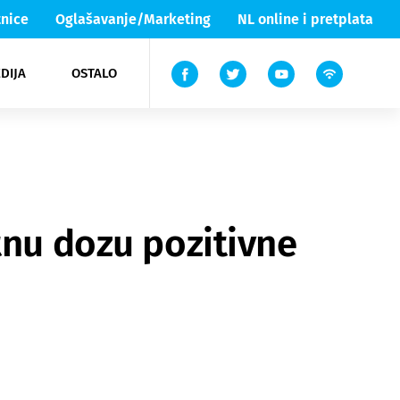
nice
Oglašavanje/Marketing
NL online i pretplata
DIJA
OSTALO
ar
ortovi
 List TV
entari
elgood
Lika & Senj
tnu dozu pozitivne