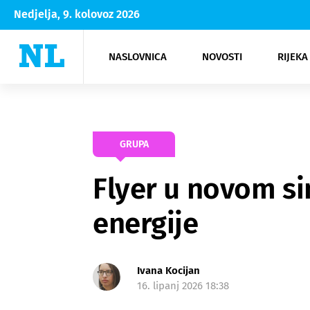
Nedjelja, 9. kolovoz 2026
NASLOVNICA
NOVOSTI
RIJEKA
Rijeka
Kultura
Opatija
Hrvatsk
Moda
NK Rije
Sh
GRUPA
Flyer u novom si
energije
Ivana Kocijan
16. lipanj 2026 18:38